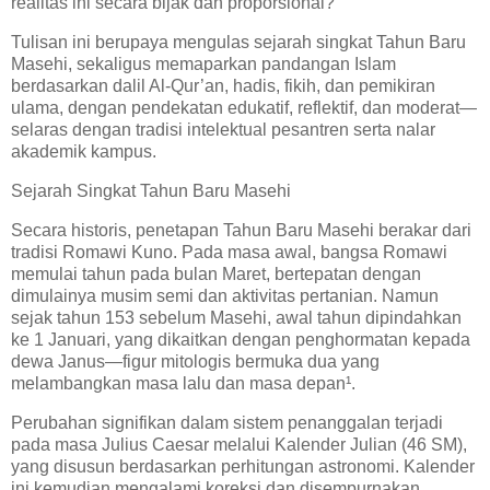
realitas ini secara bijak dan proporsional?
Tulisan ini berupaya mengulas sejarah singkat Tahun Baru
Masehi, sekaligus memaparkan pandangan Islam
berdasarkan dalil Al-Qur’an, hadis, fikih, dan pemikiran
ulama, dengan pendekatan edukatif, reflektif, dan moderat—
selaras dengan tradisi intelektual pesantren serta nalar
akademik kampus.
Sejarah Singkat Tahun Baru Masehi
Secara historis, penetapan Tahun Baru Masehi berakar dari
tradisi Romawi Kuno. Pada masa awal, bangsa Romawi
memulai tahun pada bulan Maret, bertepatan dengan
dimulainya musim semi dan aktivitas pertanian. Namun
sejak tahun 153 sebelum Masehi, awal tahun dipindahkan
ke 1 Januari, yang dikaitkan dengan penghormatan kepada
dewa Janus—figur mitologis bermuka dua yang
melambangkan masa lalu dan masa depan¹.
Perubahan signifikan dalam sistem penanggalan terjadi
pada masa Julius Caesar melalui Kalender Julian (46 SM),
yang disusun berdasarkan perhitungan astronomi. Kalender
ini kemudian mengalami koreksi dan disempurnakan