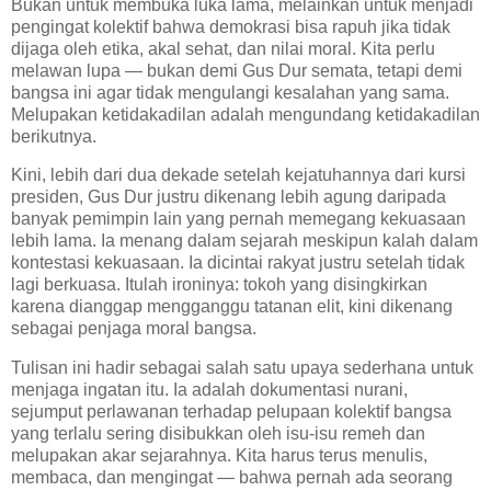
Bukan untuk membuka luka lama, melainkan untuk menjadi
pengingat kolektif bahwa demokrasi bisa rapuh jika tidak
dijaga oleh etika, akal sehat, dan nilai moral. Kita perlu
melawan lupa — bukan demi Gus Dur semata, tetapi demi
bangsa ini agar tidak mengulangi kesalahan yang sama.
Melupakan ketidakadilan adalah mengundang ketidakadilan
berikutnya.
Kini, lebih dari dua dekade setelah kejatuhannya dari kursi
presiden, Gus Dur justru dikenang lebih agung daripada
banyak pemimpin lain yang pernah memegang kekuasaan
lebih lama. Ia menang dalam sejarah meskipun kalah dalam
kontestasi kekuasaan. Ia dicintai rakyat justru setelah tidak
lagi berkuasa. Itulah ironinya: tokoh yang disingkirkan
karena dianggap mengganggu tatanan elit, kini dikenang
sebagai penjaga moral bangsa.
Tulisan ini hadir sebagai salah satu upaya sederhana untuk
menjaga ingatan itu. Ia adalah dokumentasi nurani,
sejumput perlawanan terhadap pelupaan kolektif bangsa
yang terlalu sering disibukkan oleh isu-isu remeh dan
melupakan akar sejarahnya. Kita harus terus menulis,
membaca, dan mengingat — bahwa pernah ada seorang