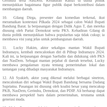
Gerindra serta NasDem. Kehadiran Ramzi di dunia politik
menunjukkan bagaimana figur publik dapat berkontribusi dalam
membangun daerah.
10.
Gilang Dirga, presenter dan komedian terkenal, ikut
meramaikan kontestasi Pilkada 2024 sebagai calon Wakil Bupati
Bandung Barat. Ia berpasangan dengan Didik Agus T, dan mereka
diusung oleh Partai Demokrat serta PKS. Kehadiran Gilang di
dunia politik menunjukkan bahwa popularitas saja tidak cukup; ia
membawa visi yang jelas untuk pembangunan daerah.
11.
Lucky Hakim, aktor sekaligus mantan Wakil Bupati
Indramayu, kembali mencalonkan diri di Pilbup Indramayu 2024.
Kali ini, ia berpasangan dengan Saefudin dan didukung oleh PKS
dan NasDem. Sebagai mantan pejabat di daerah tersebut, Lucky
membawa pengalaman nyata tentang pemerintahan lokal dan
tantangan yang dihadapi masyarakat Indramayu.
12. Ali Syakieb, aktor yang dikenal melalui berbagai sinetron,
mencalonkan diri sebagai Wakil Bupati Bandung bersama Dadang
Supriatna. Pasangan ini diusung oleh koalisi besar yang mencakup
PKB, NasDem, Gerindra, Demokrat, dan PDIP. Ali berharap dapat
membawa perspektif baru dalam pemerintahan, terutama untuk
generasi muda.