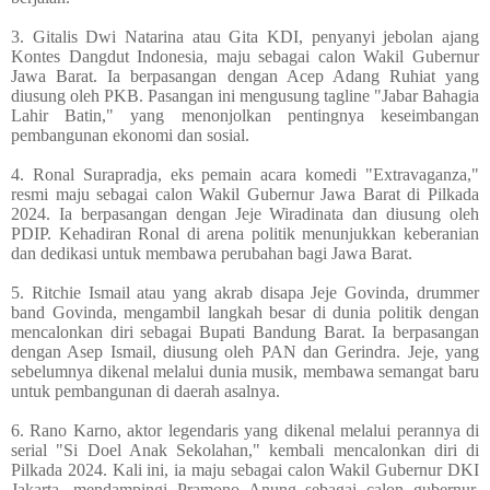
3. Gitalis Dwi Natarina atau Gita KDI, penyanyi jebolan ajang
Kontes Dangdut Indonesia, maju sebagai calon Wakil Gubernur
Jawa Barat. Ia berpasangan dengan Acep Adang Ruhiat yang
diusung oleh PKB. Pasangan ini mengusung tagline "Jabar Bahagia
Lahir Batin," yang menonjolkan pentingnya keseimbangan
pembangunan ekonomi dan sosial.
4. Ronal Surapradja, eks pemain acara komedi "Extravaganza,"
resmi maju sebagai calon Wakil Gubernur Jawa Barat di Pilkada
2024. Ia berpasangan dengan Jeje Wiradinata dan diusung oleh
PDIP. Kehadiran Ronal di arena politik menunjukkan keberanian
dan dedikasi untuk membawa perubahan bagi Jawa Barat.
5. Ritchie Ismail atau yang akrab disapa Jeje Govinda, drummer
band Govinda, mengambil langkah besar di dunia politik dengan
mencalonkan diri sebagai Bupati Bandung Barat. Ia berpasangan
dengan Asep Ismail, diusung oleh PAN dan Gerindra. Jeje, yang
sebelumnya dikenal melalui dunia musik, membawa semangat baru
untuk pembangunan di daerah asalnya.
6. Rano Karno, aktor legendaris yang dikenal melalui perannya di
serial "Si Doel Anak Sekolahan," kembali mencalonkan diri di
Pilkada 2024. Kali ini, ia maju sebagai calon Wakil Gubernur DKI
Jakarta, mendampingi Pramono Anung sebagai calon gubernur.