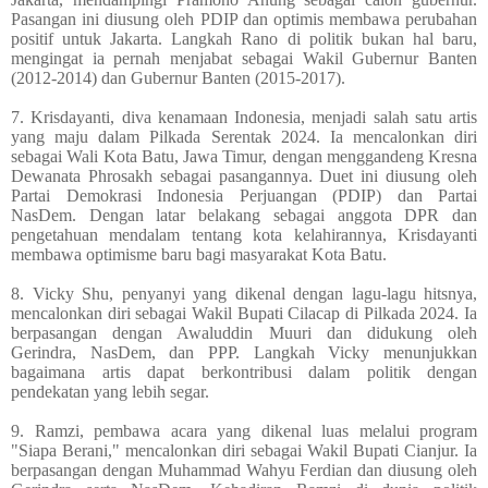
Pasangan ini diusung oleh PDIP dan optimis membawa perubahan
positif untuk Jakarta. Langkah Rano di politik bukan hal baru,
mengingat ia pernah menjabat sebagai Wakil Gubernur Banten
(2012-2014) dan Gubernur Banten (2015-2017).
7. Krisdayanti, diva kenamaan Indonesia, menjadi salah satu artis
yang maju dalam Pilkada Serentak 2024. Ia mencalonkan diri
sebagai Wali Kota Batu, Jawa Timur, dengan menggandeng Kresna
Dewanata Phrosakh sebagai pasangannya. Duet ini diusung oleh
Partai Demokrasi Indonesia Perjuangan (PDIP) dan Partai
NasDem. Dengan latar belakang sebagai anggota DPR dan
pengetahuan mendalam tentang kota kelahirannya, Krisdayanti
membawa optimisme baru bagi masyarakat Kota Batu.
8. Vicky Shu, penyanyi yang dikenal dengan lagu-lagu hitsnya,
mencalonkan diri sebagai Wakil Bupati Cilacap di Pilkada 2024. Ia
berpasangan dengan Awaluddin Muuri dan didukung oleh
Gerindra, NasDem, dan PPP. Langkah Vicky menunjukkan
bagaimana artis dapat berkontribusi dalam politik dengan
pendekatan yang lebih segar.
9. Ramzi, pembawa acara yang dikenal luas melalui program
"Siapa Berani," mencalonkan diri sebagai Wakil Bupati Cianjur. Ia
berpasangan dengan Muhammad Wahyu Ferdian dan diusung oleh