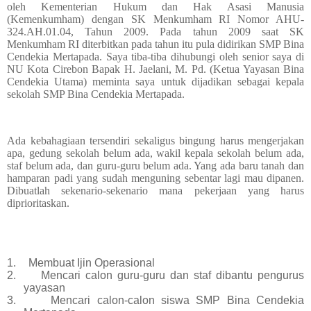
oleh Kementerian Hukum dan Hak Asasi Manusia
(Kemenkumham) dengan SK Menkumham RI Nomor AHU-
324.AH.01.04, Tahun 2009. Pada tahun 2009 saat SK
Menkumham RI diterbitkan pada tahun itu pula didirikan SMP Bina
Cendekia Mertapada. Saya tiba-tiba dihubungi oleh senior saya di
NU Kota Cirebon Bapak H. Jaelani, M. Pd. (Ketua Yayasan Bina
Cendekia Utama) meminta saya untuk dijadikan sebagai kepala
sekolah SMP Bina Cendekia Mertapada.
Ada kebahagiaan tersendiri sekaligus bingung harus mengerjakan
apa, gedung sekolah belum ada, wakil kepala sekolah belum ada,
staf belum ada, dan guru-guru belum ada. Yang ada baru tanah dan
hamparan padi yang sudah menguning sebentar lagi mau dipanen.
Dibuatlah sekenario-sekenario mana pekerjaan yang harus
diprioritaskan.
1.
Membuat Ijin Operasional
2.
Mencari calon guru-guru dan staf dibantu pengurus
yayasan
3.
Mencari calon-calon siswa SMP Bina Cendekia