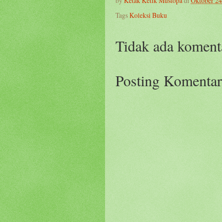
by
Ketak Ketik Mustopa
di
Oktober 24
Tags
Koleksi Buku
Tidak ada koment
Posting Komentar