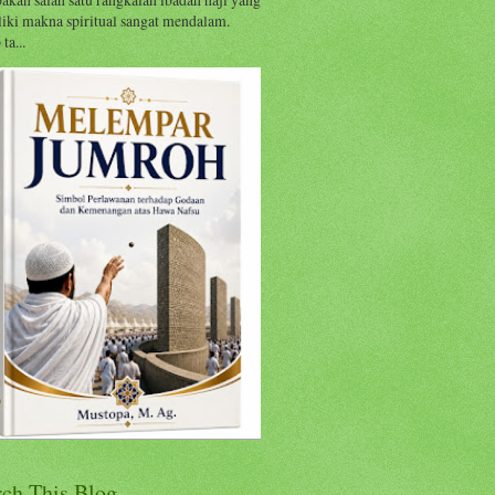
iki makna spiritual sangat mendalam.
ta...
rch This Blog