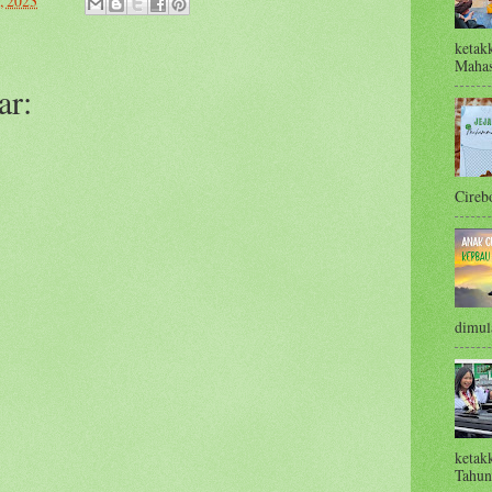
, 2023
ketak
Mahas
ar:
Cirebo
dimula
ketak
Tahun 