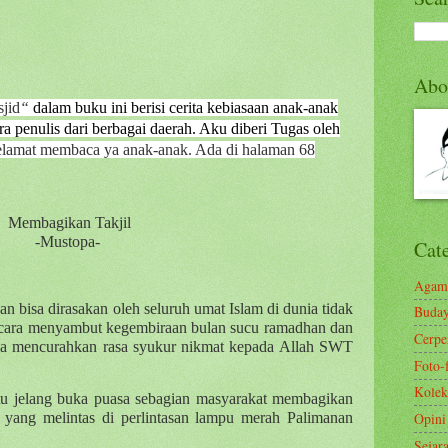
Abo
jid
“
dalam buku ini berisi cerita kebiasaan anak-anak
ra penulis dari berbagai daerah. Aku diberi Tugas oleh
elamat membaca ya anak-anak. Ada di halaman 68
Membagikan Takjil
-Mustopa-
Cat
Agam
an bisa dirasakan oleh seluruh umat Islam di dunia tidak
Buda
ai cara menyambut kegembiraan bulan sucu ramadhan dan
Cerp
sia mencurahkan rasa syukur nikmat kepada Allah SWT
Foto-
Kolek
tu jelang buka puasa sebagian masyarakat membagikan
Opini
 yang melintas di perlintasan lampu merah Palimanan
Sejar