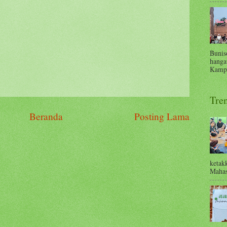
Bunis
hanga
Kampu
Tre
Beranda
Posting Lama
ketak
Mahas