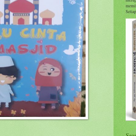
memil
Setiap 
Sea