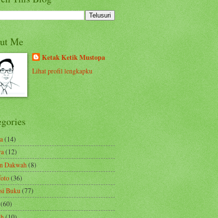
ut Me
Ketak Ketik Mustopa
Lihat profil lengkapku
egories
a
(14)
ya
(12)
en Dakwah
(8)
foto
(36)
si Buku
(77)
(60)
ah
(10)