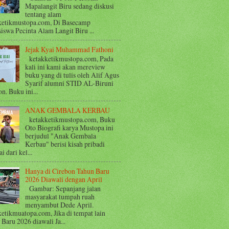
Mapalangit Biru sedang diskusi
tentang alam
ketikmustopa.com, Di Basecamp
iswa Pecinta Alam Langit Biru ...
Jejak Kyai Muhammad Fathoni
ketakketikmustopa.com, Pada
kali ini kami akan mereview
buku yang di tulis oleh Alif Agus
Syarif alumni STID AL-Biruni
n. Buku ini...
ANAK GEMBALA KERBAU
ketakketikmustopa.com, Buku
Oto Biografi karya Mustopa ini
berjudul "Anak Gembala
Kerbau" berisi kisah pribadi
i dari kel...
Hanya di Cirebon Tahun Baru
2026 Diawali dengan April
Gambar: Sepanjang jalan
masyarakat tumpah ruah
menyambut Dede April.
ketikmuatopa.com, Jika di tempat lain
Baru 2026 diawali Ja...