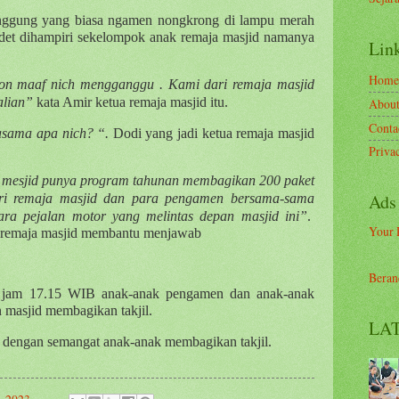
nggung yang biasa ngamen nongkrong di lampu merah
det dihampiri sekelompok anak remaja masjid namanya
Link
Home
n maaf nich mengganggu . Kami dari remaja masjid
alian”
kata Amir ketua remaja masjid itu.
Abou
Conta
asama apa nich? “.
Dodi yang jadi ketua remaja masjid
Priva
a mesjid punya program tahunan membagikan 200 paket
Ads
 dari remaja masjid dan para pengamen bersama-sama
ara pejalan motor yang melintas depan masjid ini”
.
Your 
 remaja masjid membantu menjawab
Beran
a jam 17.15 WIB anak-anak pengamen dan anak-anak
 masjid membagikan takjil.
LAT
dengan semangat anak-anak membagikan takjil.