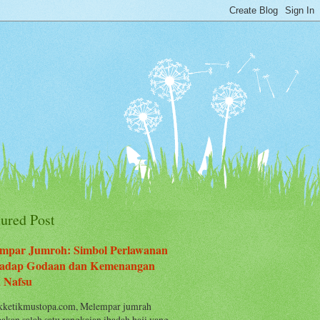
tured Post
mpar Jumroh: Simbol Perlawanan
adap Godaan dan Kemenangan
 Nafsu
ketikmustopa.com, Melempar jumrah
akan salah satu rangkaian ibadah haji yang