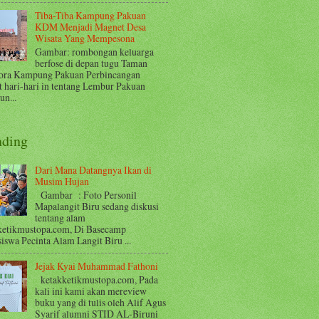
Tiba-Tiba Kampung Pakuan
KDM Menjadi Magnet Desa
Wisata Yang Mempesona
Gambar: rombongan keluarga
berfose di depan tugu Taman
ora Kampung Pakuan Perbincangan
t hari-hari in tentang Lembur Pakuan
n...
nding
Dari Mana Datangnya Ikan di
Musim Hujan
Gambar : Foto Personil
Mapalangit Biru sedang diskusi
tentang alam
ketikmustopa.com, Di Basecamp
iswa Pecinta Alam Langit Biru ...
Jejak Kyai Muhammad Fathoni
ketakketikmustopa.com, Pada
kali ini kami akan mereview
buku yang di tulis oleh Alif Agus
Syarif alumni STID AL-Biruni