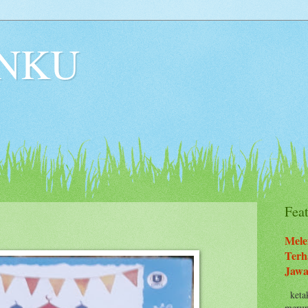
NKU
Fea
Mele
Terh
Jawa
ketak
merup