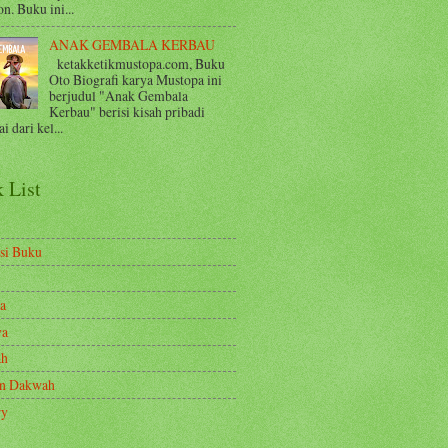
n. Buku ini...
ANAK GEMBALA KERBAU
ketakketikmustopa.com, Buku
Oto Biografi karya Mustopa ini
berjudul "Anak Gembala
Kerbau" berisi kisah pribadi
i dari kel...
 List
si Buku
a
ya
ah
en Dakwah
ry