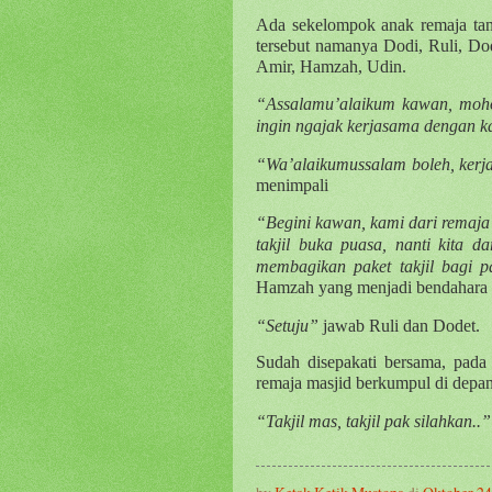
Ada sekelompok anak remaja ta
tersebut namanya Dodi, Ruli, Do
Amir, Hamzah, Udin.
“Assalamu’alaikum kawan, moho
ingin ngajak kerjasama dengan k
“Wa’alaikumussalam boleh, kerj
menimpali
“Begini kawan, kami dari remaj
takjil buka puasa, nanti kita
membagikan paket takjil bagi p
Hamzah yang menjadi bendahara
“Setuju”
jawab Ruli dan Dodet.
Sudah disepakati bersama, pad
remaja masjid berkumpul di depan
“Takjil mas, takjil pak silahkan..”