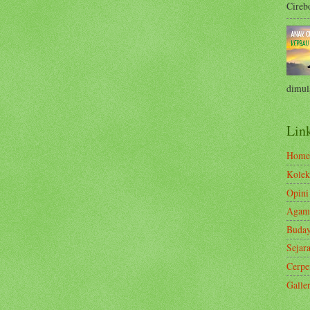
Cirebo
dimula
Link
Home
Kolek
Opini
Agam
Buda
Sejar
Cerp
Galle