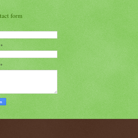
tact form
l
*
n
*