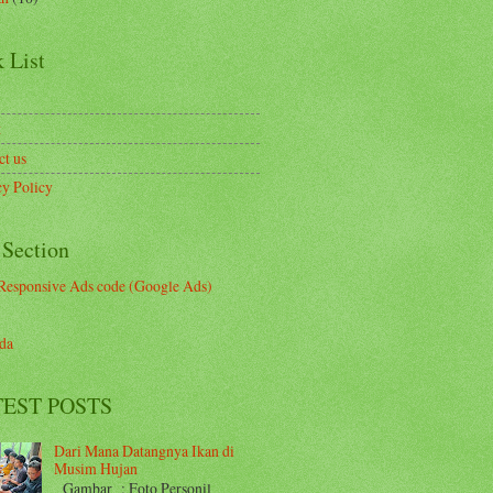
 List
t
ct us
cy Policy
 Section
Responsive Ads code (Google Ads)
da
EST POSTS
Dari Mana Datangnya Ikan di
Musim Hujan
Gambar : Foto Personil