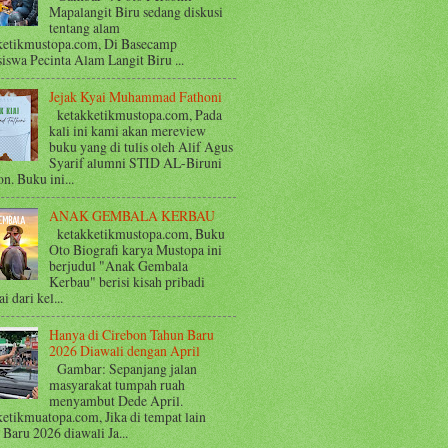
Mapalangit Biru sedang diskusi
tentang alam
ketikmustopa.com, Di Basecamp
iswa Pecinta Alam Langit Biru ...
Jejak Kyai Muhammad Fathoni
ketakketikmustopa.com, Pada
kali ini kami akan mereview
buku yang di tulis oleh Alif Agus
Syarif alumni STID AL-Biruni
n. Buku ini...
ANAK GEMBALA KERBAU
ketakketikmustopa.com, Buku
Oto Biografi karya Mustopa ini
berjudul "Anak Gembala
Kerbau" berisi kisah pribadi
i dari kel...
Hanya di Cirebon Tahun Baru
2026 Diawali dengan April
Gambar: Sepanjang jalan
masyarakat tumpah ruah
menyambut Dede April.
ketikmuatopa.com, Jika di tempat lain
Baru 2026 diawali Ja...