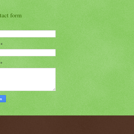
tact form
l
*
n
*