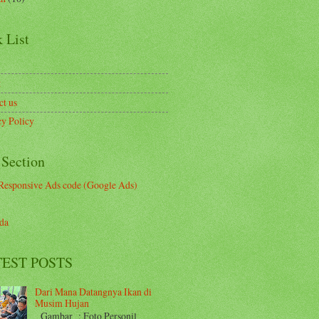
 List
t
ct us
cy Policy
 Section
Responsive Ads code (Google Ads)
da
EST POSTS
Dari Mana Datangnya Ikan di
Musim Hujan
Gambar : Foto Personil