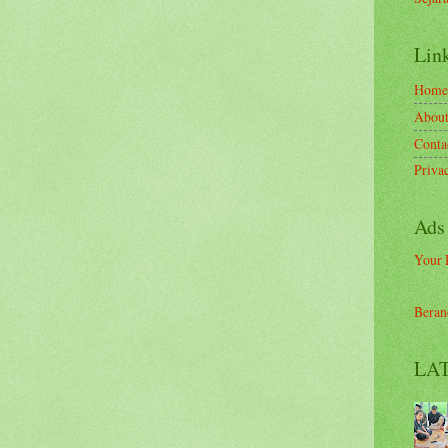
Link
Home
Abou
Conta
Priva
Ads
Your 
Beran
LAT