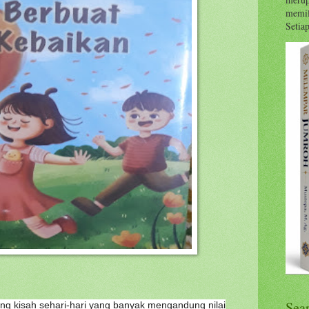
memil
Setiap 
Sea
tang kisah sehari-hari yang banyak mengandung nilai