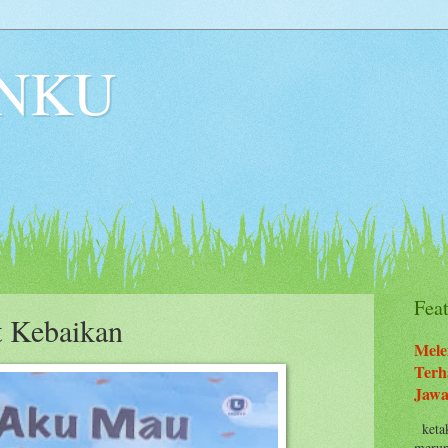
NKU
Fea
 Kebaikan
Mele
Terh
Jawa
ketak
merup