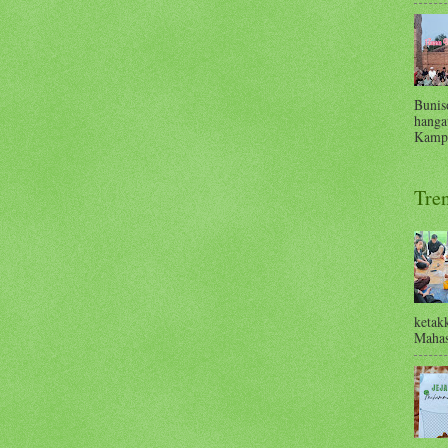
Bunis
hanga
Kampu
Tre
ketak
Mahas