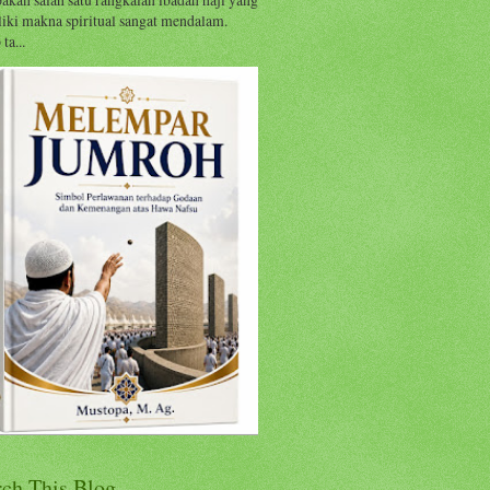
iki makna spiritual sangat mendalam.
ta...
rch This Blog