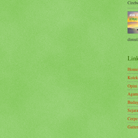
Cirebo
dimula
Link
Home
Kolek
Opini
Agam
Buda
Sejar
Cerp
Galle