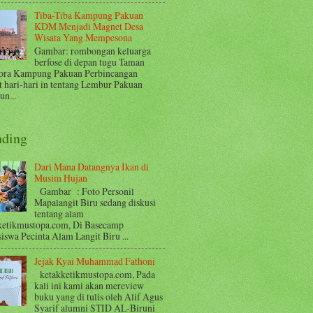
Tiba-Tiba Kampung Pakuan
KDM Menjadi Magnet Desa
Wisata Yang Mempesona
Gambar: rombongan keluarga
berfose di depan tugu Taman
ora Kampung Pakuan Perbincangan
t hari-hari in tentang Lembur Pakuan
n...
nding
Dari Mana Datangnya Ikan di
Musim Hujan
Gambar : Foto Personil
Mapalangit Biru sedang diskusi
tentang alam
ketikmustopa.com, Di Basecamp
iswa Pecinta Alam Langit Biru ...
Jejak Kyai Muhammad Fathoni
ketakketikmustopa.com, Pada
kali ini kami akan mereview
buku yang di tulis oleh Alif Agus
Syarif alumni STID AL-Biruni