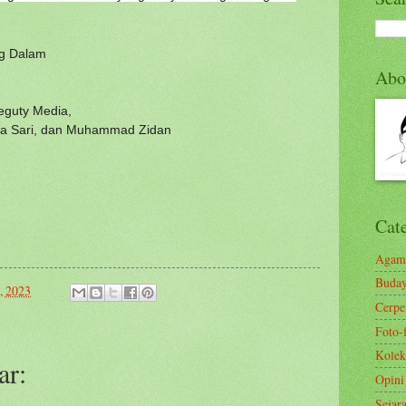
og Dalam
Abo
eguty Media,
iana Sari, dan Muhammad Zidan
Cat
Agam
Buda
, 2023
Cerp
Foto-
Kolek
ar:
Opini
Sejar