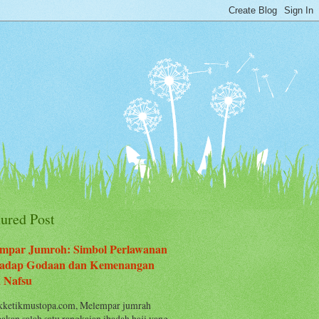
tured Post
mpar Jumroh: Simbol Perlawanan
adap Godaan dan Kemenangan
 Nafsu
ketikmustopa.com, Melempar jumrah
akan salah satu rangkaian ibadah haji yang