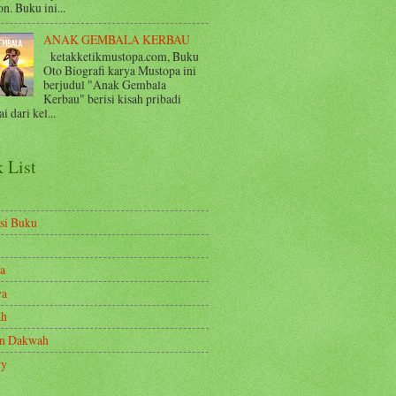
n. Buku ini...
ANAK GEMBALA KERBAU
ketakketikmustopa.com, Buku
Oto Biografi karya Mustopa ini
berjudul "Anak Gembala
Kerbau" berisi kisah pribadi
i dari kel...
 List
si Buku
a
ya
ah
en Dakwah
ry