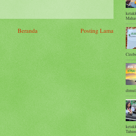
ketak
Mahas
Beranda
Posting Lama
Cirebo
dimula
ketak
Tahun 