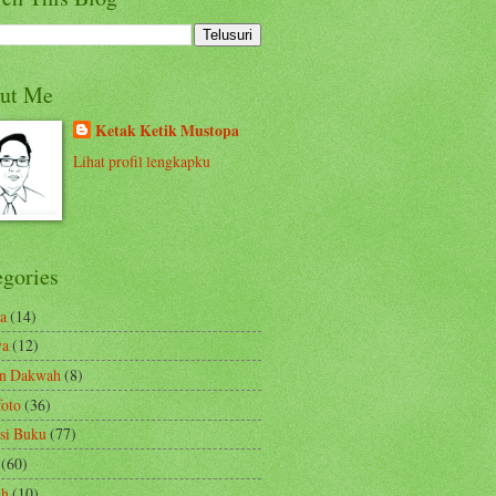
ut Me
Ketak Ketik Mustopa
Lihat profil lengkapku
egories
a
(14)
ya
(12)
en Dakwah
(8)
foto
(36)
si Buku
(77)
(60)
ah
(10)