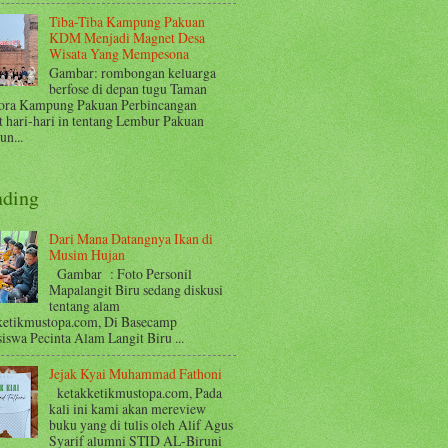
Tiba-Tiba Kampung Pakuan
KDM Menjadi Magnet Desa
Wisata Yang Mempesona
Gambar: rombongan keluarga
berfose di depan tugu Taman
ora Kampung Pakuan Perbincangan
t hari-hari in tentang Lembur Pakuan
n...
nding
Dari Mana Datangnya Ikan di
Musim Hujan
Gambar : Foto Personil
Mapalangit Biru sedang diskusi
tentang alam
ketikmustopa.com, Di Basecamp
iswa Pecinta Alam Langit Biru ...
Jejak Kyai Muhammad Fathoni
ketakketikmustopa.com, Pada
kali ini kami akan mereview
buku yang di tulis oleh Alif Agus
Syarif alumni STID AL-Biruni