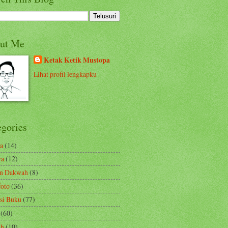
ut Me
Ketak Ketik Mustopa
Lihat profil lengkapku
egories
a
(14)
ya
(12)
en Dakwah
(8)
foto
(36)
si Buku
(77)
(60)
ah
(10)