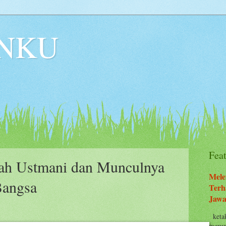
NKU
Fea
fah Ustmani dan Munculnya
Mele
Bangsa
Terh
Jawa
ketak
merup