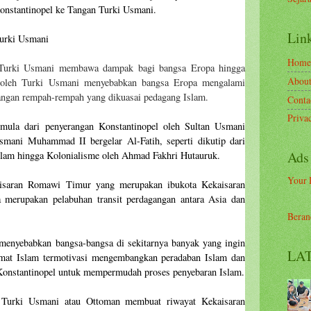
onstantinopel ke Tangan Turki Usmani.
Link
Turki Usmani
Home
n Turki Usmani membawa dampak bagi bangsa Eropa hingga
Abou
l oleh Turki Usmani menyebabkan bangsa Eropa mengalami
agangan rempah-rempah yang dikuasai pedagang Islam.
Conta
Priva
rmula dari penyerangan Konstantinopel oleh Sultan Usmani
ani Muhammad II bergelar Al-Fatih, seperti dikutip dari
Ads
slam hingga Kolonialisme oleh Ahmad Fakhri Hutauruk.
Your 
kaisaran Romawi Timur yang merupakan ibukota Kekaisaran
 merupakan pelabuhan transit perdagangan antara Asia dan
Beran
 menyebabkan bangsa-bangsa di sekitarnya banyak yang ingin
LAT
mat Islam termotivasi mengembangkan peradaban Islam dan
 Konstantinopel untuk mempermudah proses penyebaran Islam.
n Turki Usmani atau Ottoman membuat riwayat Kekaisaran