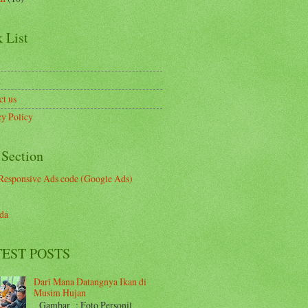
 List
t
ct us
cy Policy
 Section
Responsive Ads code (Google Ads)
da
EST POSTS
Dari Mana Datangnya Ikan di
Musim Hujan
Gambar : Foto Personil