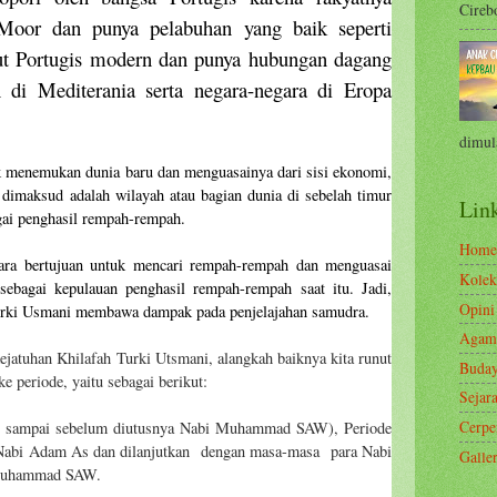
Cirebo
 Moor dan punya pelabuhan yang baik seperti
aut Portugis modern dan punya hubungan dagang
 di Mediterania serta negara-negara di Eropa
dimula
k menemukan dunia baru dan menguasainya dari sisi ekonomi,
 dimaksud adalah wilayah atau bagian dunia di sebelah timur
Link
gai penghasil rempah-rempah.
Home
ara bertujuan untuk mencari rempah-rempah dan menguasai
Kolek
sebagai kepulauan penghasil rempah-rempah saat itu.
Jadi,
Opini
Turki Usmani membawa dampak pada penjelajahan samudra.
Agam
ejatuhan Khilafah Turki Utsmani, alangkah baiknya kita runut
Buda
ke periode, yaitu sebagai berikut:
Sejar
Cerp
m sampai sebelum diutusnya Nabi Muhammad SAW), Periode
 Nabi Adam As dan dilanjutkan
dengan masa-masa
para Nabi
Galle
 Muhammad SAW.