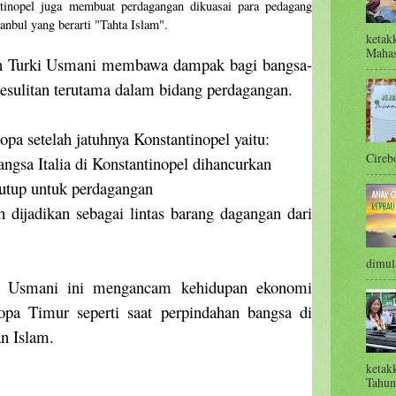
tinopel juga membuat perdagangan dikuasai para pedagang
tanbul yang berarti "Tahta Islam".
ketak
Mahas
n Turki Usmani membawa dampak bagi bangsa-
esulitan terutama dalam bidang perdagangan.
opa setelah jatuhnya Konstantinopel yaitu:
Cirebo
gsa Italia di Konstantinopel dihancurkan
tutup untuk perdagangan
h dijadikan sebagai lintas barang dagangan dari
dimula
ki Usmani ini mengancam kehidupan ekonomi
pa Timur seperti saat perpindahan bangsa di
n Islam.
ketak
Tahun 