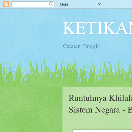
KETIKA
Catatan Pinggir
Runtuhnya Khila
Sistem Negara - 