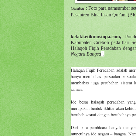
Gambar
: Foto para narasumber se
Pesantren Bina Insan Qur'ani
(BI
ketakketikmustopa.com,
Pondo
Kabupaten Cirebon pada hari S
Halaqoh Fiqih Peradaban deng
Negara Bangsa
"
.
Halaqah Fiqih Peradaban adalah mer
hanya membahas persoalan-persoala
membahas juga perubahan sistem k
zaman.
Ide besar halaqah peradaban yan
merupakan bentuk ikhtiar akan kehid
berubah sesuai dengan berubahnya per
Dari para pembicara banyak menyoro
munculnya ide negara – bangsa. Nam