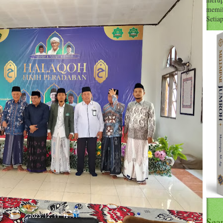
memil
Setiap 
Sea