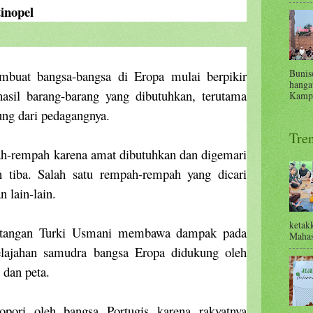
inopel
Bunis
mbuat bangsa-bangsa di Eropa mulai berpikir
hanga
asil barang-barang yang dibutuhkan, terutama
Kampu
ng dari pedagangnya.
Tre
h-rempah karena amat dibutuhkan dan digemari
 tiba. Salah satu rempah-rempah yang dicari
n lain-lain.
ketak
ke tangan Turki Usmani membawa dampak pada
Mahas
elajahan samudra bangsa Eropa didukung oleh
dan peta.
opori oleh bangsa Portugis karena rakyatnya