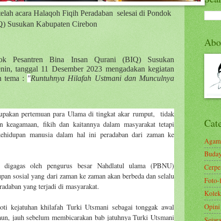
telah acara Halaqoh Fiqih Peradaban selesai di Pondok
Q) Susukan Kabupaten Cirebon
Abo
k Pesantren Bina Insan Qurani (BIQ) Susukan
enin, tanggal 11 Desember 2023 mengadakan kegiatan
an tema
:
"
Runtuhnya Hilafah Ustmani dan Munculnya
upakan pertemuan para Ulama di tingkat akar rumput,
tidak
Cat
n keagamaan, fikih dan kaitannya dalam masyarakat tetapi
ehidupan manusia dalam hal ini peradaban dari zaman ke
Agam
Buda
g digagas oleh pengurus besar Nahdlatul ulama (PBNU)
Cerp
upan sosial yang dari zaman ke zaman akan berbeda dan selalu
Foto-
adaban yang terjadi di masyarakat.
Kolek
Opini
ti kejatuhan khilafah Turki Utsmani sebagai tonggak awal
un, jauh sebelum membicarakan bab jatuhnya Turki Utsmani
Sejar