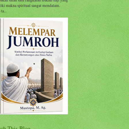
iki makna spiritual sangat mendalam.
ta...
rch This Blog