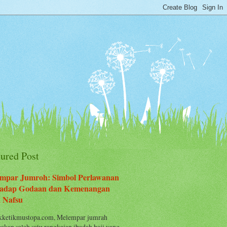
tured Post
mpar Jumroh: Simbol Perlawanan
adap Godaan dan Kemenangan
 Nafsu
ketikmustopa.com, Melempar jumrah
akan salah satu rangkaian ibadah haji yang