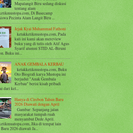
Mapalangit Biru sedang diskusi
tentang alam
ketikmustopa.com, Di Basecamp
iswa Pecinta Alam Langit Biru ...
Jejak Kyai Muhammad Fathoni
ketakketikmustopa.com, Pada
kali ini kami akan mereview
buku yang di tulis oleh Alif Agus
Syarif alumni STID AL-Biruni
n. Buku ini...
ANAK GEMBALA KERBAU
ketakketikmustopa.com, Buku
Oto Biografi karya Mustopa ini
berjudul "Anak Gembala
Kerbau" berisi kisah pribadi
i dari kel...
Hanya di Cirebon Tahun Baru
2026 Diawali dengan April
Gambar: Sepanjang jalan
masyarakat tumpah ruah
menyambut Dede April.
ketikmuatopa.com, Jika di tempat lain
Baru 2026 diawali Ja...