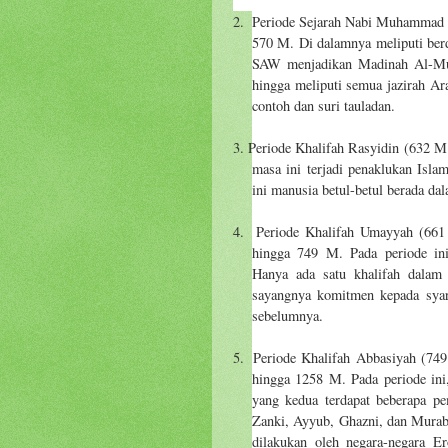
2.
Periode Sejarah Nabi Muhammad S
570 M. Di dalamnya meliputi ber
SAW menjadikan Madinah Al-Mu
hingga meliputi semua jazirah Ar
contoh dan suri tauladan.
3.
Periode Khalifah Rasyidin (632 M
masa ini terjadi penaklukan Isl
ini manusia betul-betul berada da
4.
Periode Khalifah Umayyah (661
hingga 749 M. Pada periode ini
Hanya ada satu khalifah dalam 
sayangnya komitmen kepada syari
sebelumnya.
5.
Periode Khalifah Abbasiyah (74
hingga 1258 M. Pada periode ini
yang kedua terdapat beberapa pe
Zanki, Ayyub, Ghazni, dan Murabb
dilakukan oleh negara-negara 