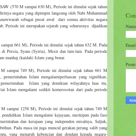
AW (570 M sampai 630 M), Periode ini dimulai sejak tahun
dirinya negara yang dipimpin langsung oleh Nabi Muhammad
Con
nawwarah sebagai pusat awal
dari semua aktivitas negara
ab. Periode ini merupakan sejarah yang seharusnya
dijadikan
Nama
 sampai 661 M), Periode ini dimulai sejak tahun 632 M. Pada
Emai
am di Persia, Syam
(Syiria), Mesir dan lain-lain. Pada periode
lam manhaj (kaidah) Islam yang benar.
Pesa
 M sampai 749 M), Periode ini dimulai sejak tahun 661 M
, pemerintahan Islam mengalamiperluasan yang signifikan.
pemerintahan
Islam yang demikian wilayahnya luas itu,
at Islam mengalami sedikit kemerosotan dari pada periode
9 M sampai 1258 M), Periode ini dimulai sejak tahun 749 M
, pendidikan Islam mengalami kejayaan, meskipun pada fase
merintahan dan kerajaan yang independen misalnya, Saljuk,
ithun. Pada masa ini juga muncul gerakan perang salib yang
Eropa, yang menaruh kebencian dan dendam kepada negara-