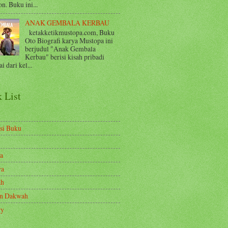
n. Buku ini...
ANAK GEMBALA KERBAU
ketakketikmustopa.com, Buku
Oto Biografi karya Mustopa ini
berjudul "Anak Gembala
Kerbau" berisi kisah pribadi
i dari kel...
 List
si Buku
a
ya
ah
en Dakwah
ry