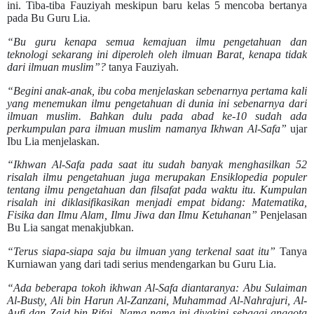
ini. Tiba-tiba Fauziyah meskipun baru kelas 5 mencoba bertanya
pada Bu Guru Lia.
“Bu guru kenapa semua kemajuan ilmu pengetahuan dan
teknologi sekarang ini diperoleh oleh ilmuan Barat, kenapa tidak
dari ilmuan muslim”?
tanya Fauziyah.
“Begini anak-anak, ibu coba menjelaskan sebenarnya pertama kali
yang menemukan ilmu pengetahuan di dunia ini sebenarnya dari
ilmuan muslim. Bahkan dulu pada abad ke-10 sudah ada
perkumpulan para ilmuan muslim namanya Ikhwan Al-Safa”
ujar
Ibu Lia menjelaskan.
“Ikhwan Al-Safa pada saat itu sudah banyak menghasilkan 52
risalah ilmu pengetahuan juga merupakan Ensiklopedia populer
tentang ilmu pengetahuan dan filsafat pada waktu itu. Kumpulan
risalah ini diklasifikasikan menjadi empat bidang: Matematika,
Fisika dan Ilmu Alam, Ilmu Jiwa dan Ilmu Ketuhanan”
Penjelasan
Bu Lia sangat menakjubkan.
“Terus siapa-siapa saja bu ilmuan yang terkenal saat itu”
Tanya
Kurniawan yang dari tadi serius mendengarkan bu Guru Lia.
“Ada beberapa tokoh ikhwan Al-Safa diantaranya: Abu Sulaiman
Al-Busty, Ali bin Harun Al-Zanzani, Muhammad Al-Nahrajuri, Al-
Aufi dan Zaid bin Rifai. Nama-nama ini diyakini sebagai anggota