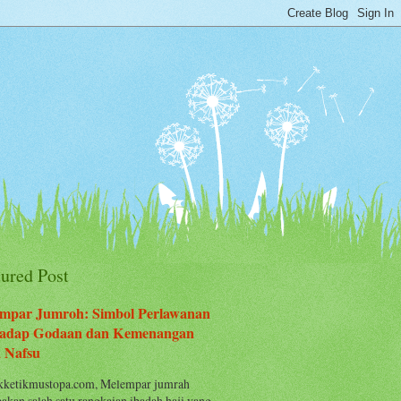
tured Post
mpar Jumroh: Simbol Perlawanan
adap Godaan dan Kemenangan
 Nafsu
ketikmustopa.com, Melempar jumrah
akan salah satu rangkaian ibadah haji yang