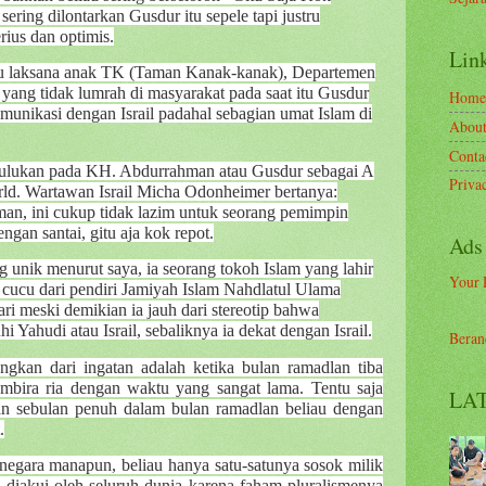
ering dilontarkan Gusdur itu sepele tapi justru
ius dan optimis.
Link
tu laksana anak TK (Taman Kanak-kanak), Departemen
 yang tidak lumrah di masyarakat pada saat itu Gusdur
Home
munikasi dengan Israil padahal sebagian umat Islam di
Abou
Conta
julukan pada KH. Abdurrahman atau Gusdur sebagai A
Priva
orld. Wartawan Israil Micha Odonheimer bertanya:
eman, ini cukup tidak lazim untuk seorang pemimpin
gan santai, gitu aja kok repot.
Ads
 unik menurut saya, ia seorang tokoh Islam yang lahir
Your 
u cucu dari pendiri Jamiyah Islam Nahdlatul Ulama
 meski demikian ia jauh dari stereotip bahwa
 Yahudi atau Israil, sebaliknya ia dekat dengan Israil.
Beran
ngkan dari ingatan adalah ketika bulan ramadlan tiba
embira ria dengan waktu yang sangat lama. Tentu saja
LAT
an sebulan penuh dalam bulan ramadlan beliau dengan
.
 negara manapun, beliau hanya satu-satunya sosok milik
diakui oleh seluruh dunia karena faham pluralismenya