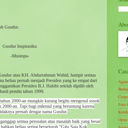
Abo
oh Gusdur.
Gusdur Inspirasiku
-Mustopa-
Cat
k Gusdur atau KH. Abdurrahman Wahid, hampir semua
na beliau pernah menjadi Presiden yang ke empat dari
Agam
ggantikan Presiden B.J. Habibi setelah dipilih oleh
Buda
hasil pemilu tahun 1999.
Cerp
r tahun 2000-an mungkin kurang begitu mengenal sosok
Foto-
n 2000-an. Tapi bagi milenial yang beruntung karena
tidaknya pernah dengar nama Gusdur.
Kolek
Opini
ganggap semua persoalan atau masalah baik yang besar
 bahkan beliau sering berseloroh “Gitu Saja Kok
Sejar