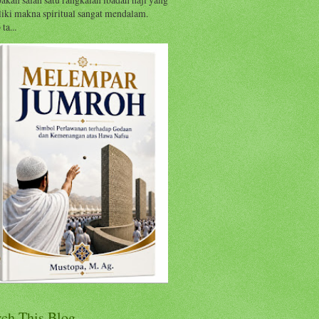
iki makna spiritual sangat mendalam.
ta...
rch This Blog