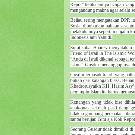
Repot” kelihatannya ucapan yang s
mengandung makna agar selalu ser
Beliau sering mengatakan DPR i
Sosial dibubarkan bahkan sesuatu
melakukannya seperti menjalin ko
Indonesia anti Yahudi.
Surat kabar Haaretz menyatakan 
Friend of Israil in The Islamic W
“Anda di Israil dikenal sebagai t
Islam”. Gusdur menanggapinya den
Gusdur ternasuk tokoh yang paling
bukan dari kalangan biasa. Belia
Khadrorusyaikh KH. Hasim Asy’ari
pemimpin Islam itu harus memusuhi
Kenangan yang tidak bisa dihila
anak-anak sekolah pasti riang g
tidak segampang persoalan libur
santai berujar, Gitu aja Kok Repot
Seorang Gusdur tidak dimiliki di
Indonesia yang mendunia bahkan 