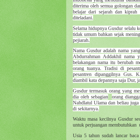
diterima oleh semua golongan da
belajar dari sejarah dan kipra
diteladani.
Selama hidupnya Gusdur selalu ko
tidak umum bahkan sejak meningg
pejiarah.
Nama Gusdur adalah nama yang p
Abdurrahman Addakhil nama y
belakangan nama itu berubah m
orang tuanya. Tradisi di pesant
pesantren dipanggilnya Gus.
diambil kata depannya saja Dur, j
Gusdur termasuk orang yang me
dia oleh sebagian
orang diangga
Nahdlatul Ulama dan beliau juga
di sekitarnya.
Waktu masa kecilnya Gusdur seo
untuk perjuangan membutuhkan
Usia 5 tahun sudah lancar bac