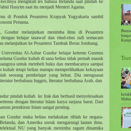
kecilnya mengikuti les bahasa Belanda saat pindah ke
ahid Hasyim saat itu menjadi Menteri Agama.
mu di Pondok Pesantren Krapyak Yogyakarta sambil
konomi Pertama.
Bunis
, Gusdur melanjutkan menimba ilmu di Pesantren
hanga
dengan belajar tasawuf dan ritud-ritus sufi semacam
Kampu
eliau melanjutkan ke Pesantren Tambak Beras Jombang.
e Universitas Al-Azhar Gusdur belajar ketemu Gusmus
Tre
 selama Gusdur kuliah di sana beliau tidak pernah masuk
 uangnya untuk membeli buku dan membacanya sampai
us kuliah tetapi beliau mampu memperlihatkan kekayaan
dalah seorang pembelajar yang hebat. Dia menguasai
iteratur berbahasa Inggris, literatur berbahasa Arab, dan
ketak
usdur pindah kuliah
ke Irak dan berhasil menyelesaikan
Mahas
ertemu dengan literatur Islam karya sarjana barat. Dari
arusn pemikiran Islam sangat penting.
n Gusdur maka beliau melakukan rihlah ke negara-
 Belanda, dan Amerika unruk mengarungi lautan ilmu.
ntelektual NU yang banyak menimba ragam dinamika