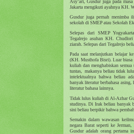
Asy’ari, Gusdur juga pada masa 
Jakarta mengikuti ayahnya KH. W
Gusdur juga pernah menimba il
sekolah di SMEP atau Sekolah E
Selepas dari SMEP Yogyakarta
Tegalrejo asuhan KH. Chudlori 
ziarah. Selepas dari Tegalrejo b
Pada saat melanjutkan belajar k
(KH. Musthofa Bisri). Luar biasa
kuliah dan menghabiskan semua
tuntas,
makanya beliau tidak lul
intelektualnya bahwa beliau a
banyak literatur berbahasa asing, l
literatur bahasa lainnya.
Tidak lulus kuliah di Al-Azhar G
studinya. Di Irak beliau banyak b
sini beliau berpikir bahwa pembah
Semakin dalam wawasan keilmua
negara Barat seperti ke Jerman,
Gusdur adalah orang pertama i