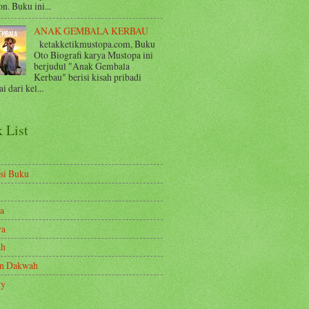
n. Buku ini...
ANAK GEMBALA KERBAU
ketakketikmustopa.com, Buku
Oto Biografi karya Mustopa ini
berjudul "Anak Gembala
Kerbau" berisi kisah pribadi
i dari kel...
 List
si Buku
a
ya
ah
en Dakwah
ry