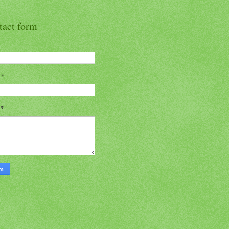
tact form
l
*
n
*