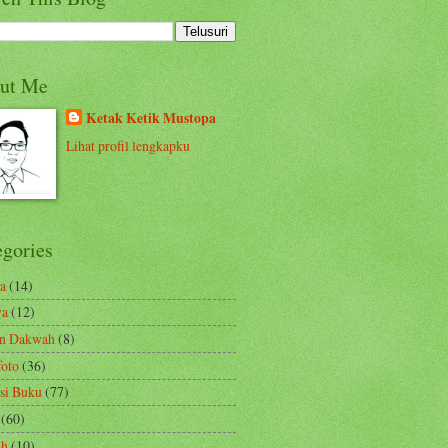
ut Me
Ketak Ketik Mustopa
Lihat profil lengkapku
egories
a
(14)
ya
(12)
en Dakwah
(8)
foto
(36)
si Buku
(77)
(60)
ah
(10)