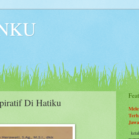
NKU
Fea
iratif Di Hatiku
Mele
Terh
Jawa
ketak
merup