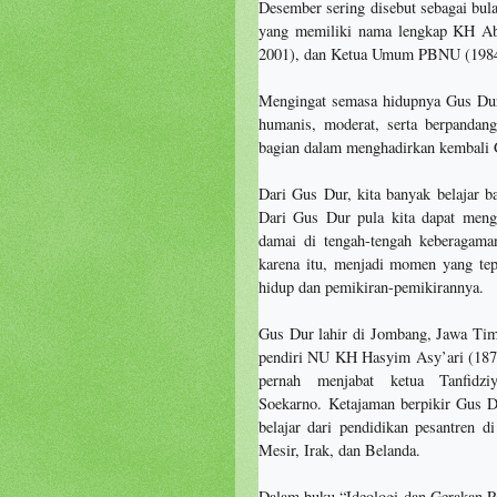
Desember sering disebut sebagai bul
yang memiliki nama lengkap KH Ab
2001), dan Ketua Umum PBNU (1984-
Mengingat semasa hidupnya Gus Du
humanis, moderat, serta berpanda
bagian dalam menghadirkan kembali G
Dari Gus Dur, kita banyak belajar b
Dari Gus Dur pula kita dapat men
damai di tengah-tengah keberagama
karena itu, menjadi momen yang tepa
hidup dan pemikiran-pemikirannya.
Gus Dur lahir di Jombang, Jawa Tim
pendiri NU KH Hasyim Asy’ari (18
pernah menjabat ketua Tanfid
Soekarno. Ketajaman berpikir Gus D
belajar dari pendidikan pesantren d
Mesir, Irak, dan Belanda.
Dalam buku “Ideologi dan Gerakan Po