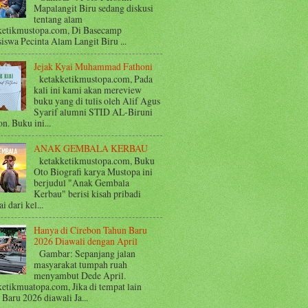
Mapalangit Biru sedang diskusi
tentang alam
ketikmustopa.com, Di Basecamp
iswa Pecinta Alam Langit Biru ...
Jejak Kyai Muhammad Fathoni
ketakketikmustopa.com, Pada
kali ini kami akan mereview
buku yang di tulis oleh Alif Agus
Syarif alumni STID AL-Biruni
n. Buku ini...
ANAK GEMBALA KERBAU
ketakketikmustopa.com, Buku
Oto Biografi karya Mustopa ini
berjudul "Anak Gembala
Kerbau" berisi kisah pribadi
i dari kel...
Hanya di Cirebon Tahun Baru
2026 Diawali dengan April
Gambar: Sepanjang jalan
masyarakat tumpah ruah
menyambut Dede April.
ketikmuatopa.com, Jika di tempat lain
Baru 2026 diawali Ja...