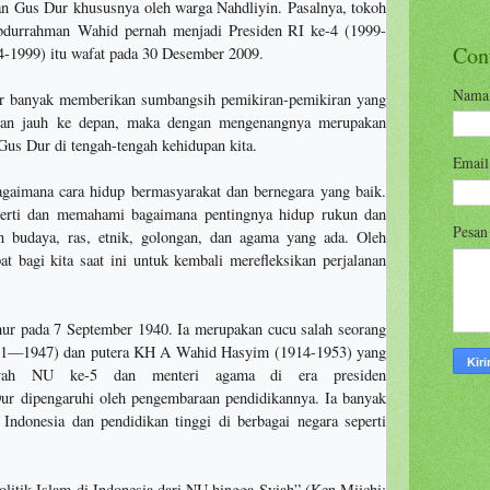
an Gus Dur khususnya oleh warga Nahdliyin. Pasalnya, tokoh
durrahman Wahid pernah menjadi Presiden RI ke-4 (1999-
Con
1999) itu wafat pada 30 Desember 2009.
Nama
r banyak memberikan sumbangsih pemikiran-pemikiran yang
ngan jauh ke depan, maka dengan mengenangnya merupakan
us Dur di tengah-tengah kehidupan kita.
Emai
agaimana cara hidup bermasyarakat dan bernegara yang baik.
gerti dan memahami bagaimana pentingnya hidup rukun dan
Pesa
n budaya, ras, etnik, golongan, dan agama yang ada. Oleh
t bagi kita saat ini untuk kembali merefleksikan perjalanan
ur pada 7 September 1940. Ia merupakan cucu salah seorang
71—1947) dan putera KH A Wahid Hasyim (1914-1953) yang
ziyah NU ke-5 dan menteri agama di era presiden
ur dipengaruhi oleh pengembaraan pendidikannya. Ia banyak
i Indonesia dan pendidikan tinggi di berbagai negara seperti
litik Islam di Indonesia dari NU hingga Syiah” (Ken Miichi: