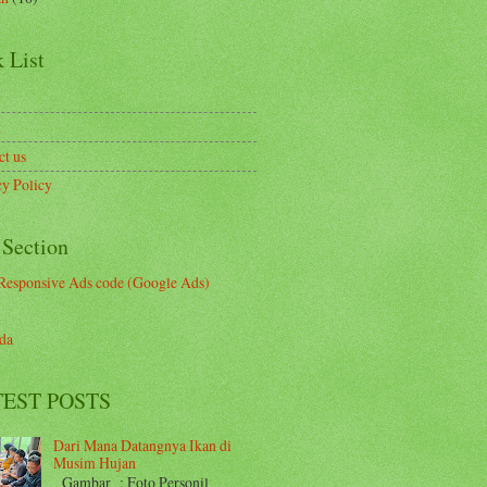
 List
t
ct us
cy Policy
 Section
Responsive Ads code (Google Ads)
da
EST POSTS
Dari Mana Datangnya Ikan di
Musim Hujan
Gambar : Foto Personil