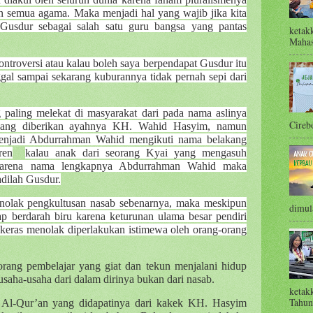
n semua agama. Maka menjadi hal yang wajib jika kita
h Gusdur sebagai salah satu guru bangsa yang pantas
ketak
Mahas
ntroversi atau kalau boleh saya berpendapat Gusdur itu
al sampai sekarang kuburannya tidak pernah sepi dari
aling melekat di masyarakat dari pada nama aslinya
Cirebo
ang diberikan ayahnya KH. Wahid Hasyim, namun
enjadi Abdurrahman Wahid mengikuti nama belakang
ren
kalau anak dari seorang Kyai yang mengasuh
 Karena nama lengkapnya Abdurrahman Wahid maka
adilah Gusdur.
nolak pengkultusan nasab sebenarnya, maka meskipun
dimula
p berdarah biru karena keturunan ulama besar pendiri
 keras menolak diperlakukan istimewa oleh orang-orang
rang pembelajar yang giat dan tekun menjalani hidup
usaha-usaha dari dalam dirinya bukan dari nasab.
ketak
Tahun 
a Al-Qur’an yang didapatinya dari kakek KH. Hasyim