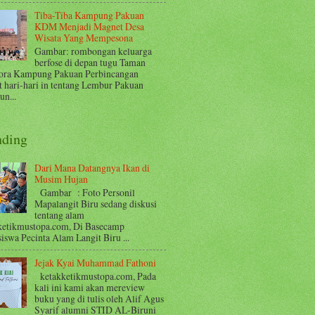
Tiba-Tiba Kampung Pakuan
KDM Menjadi Magnet Desa
Wisata Yang Mempesona
Gambar: rombongan keluarga
berfose di depan tugu Taman
ora Kampung Pakuan Perbincangan
t hari-hari in tentang Lembur Pakuan
n...
nding
Dari Mana Datangnya Ikan di
Musim Hujan
Gambar : Foto Personil
Mapalangit Biru sedang diskusi
tentang alam
ketikmustopa.com, Di Basecamp
iswa Pecinta Alam Langit Biru ...
Jejak Kyai Muhammad Fathoni
ketakketikmustopa.com, Pada
kali ini kami akan mereview
buku yang di tulis oleh Alif Agus
Syarif alumni STID AL-Biruni