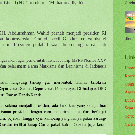
Cirebo
tradisional (NU), modernis (Muhammadiyah).
i
KH. Abdurrahman Wahid pernah menjadi presiden RI
dimula
at kontroversial. Contoh kecil Gusdur menyambangi
r dari Presiden padahal saat itu sedang ramai jadi
Link
 mengusulkan agar pemerintah mencabut Tap MPRS Nomor XXV
dan pelarangan ajaran Marxisme dan Leninisme di Indonesia
Home
Kolek
sdur langsung tancap gas merombak tatanan birokrasi
Opini
epartemen Sosial, Departemen Penerangan. Di hadapan DPR
Agam
rti Taman Kanak-Kanak.
Buda
r selama menjadi presiden, ada kebaikan yang sangat luar
Sejar
istana presiden dengan cara menerima tamu dari berbagai
Cerp
um, pejabat, hingga kyai kampung yang hanya pakai sarung-
Galle
 Gusdur terlihat kerap Cuma pakai kolor, Gusdur juga kerap