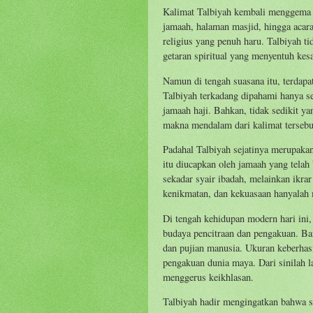
Kalimat Talbiyah kembali menggema 
jamaah, halaman masjid, hingga acara
religius yang penuh haru. Talbiyah t
getaran spiritual yang menyentuh kes
Namun di tengah suasana itu, terdapa
Talbiyah terkadang dipahami hanya s
jamaah haji. Bahkan, tidak sedikit 
makna mendalam dari kalimat terseb
Padahal Talbiyah sejatinya merupaka
itu diucapkan oleh jamaah yang telah
sekadar syair ibadah, melainkan ikra
kenikmatan, dan kekuasaan hanyalah
Di tengah kehidupan modern hari ini,
budaya pencitraan dan pengakuan. Ban
dan pujian manusia. Ukuran keberhasi
pengakuan dunia maya. Dari sinilah l
menggerus keikhlasan.
Talbiyah hadir mengingatkan bahwa s