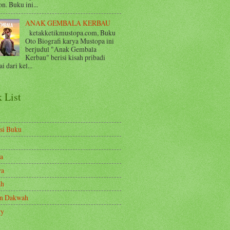
n. Buku ini...
ANAK GEMBALA KERBAU
ketakketikmustopa.com, Buku
Oto Biografi karya Mustopa ini
berjudul "Anak Gembala
Kerbau" berisi kisah pribadi
i dari kel...
 List
si Buku
a
ya
ah
en Dakwah
ry