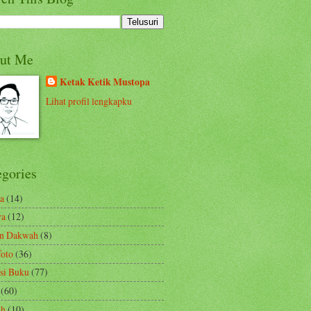
ut Me
Ketak Ketik Mustopa
Lihat profil lengkapku
egories
a
(14)
ya
(12)
en Dakwah
(8)
foto
(36)
si Buku
(77)
(60)
ah
(10)