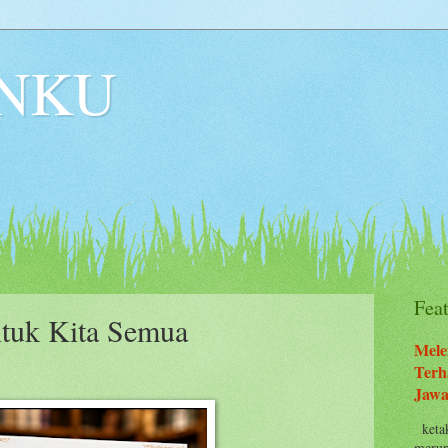
NKU
Fea
ntuk Kita Semua
Mele
Terh
Jawa
ketak
merup