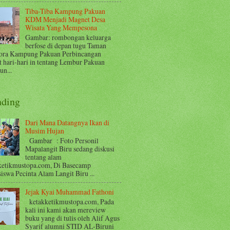
Tiba-Tiba Kampung Pakuan
KDM Menjadi Magnet Desa
Wisata Yang Mempesona
Gambar: rombongan keluarga
berfose di depan tugu Taman
ora Kampung Pakuan Perbincangan
t hari-hari in tentang Lembur Pakuan
n...
nding
Dari Mana Datangnya Ikan di
Musim Hujan
Gambar : Foto Personil
Mapalangit Biru sedang diskusi
tentang alam
ketikmustopa.com, Di Basecamp
iswa Pecinta Alam Langit Biru ...
Jejak Kyai Muhammad Fathoni
ketakketikmustopa.com, Pada
kali ini kami akan mereview
buku yang di tulis oleh Alif Agus
Syarif alumni STID AL-Biruni