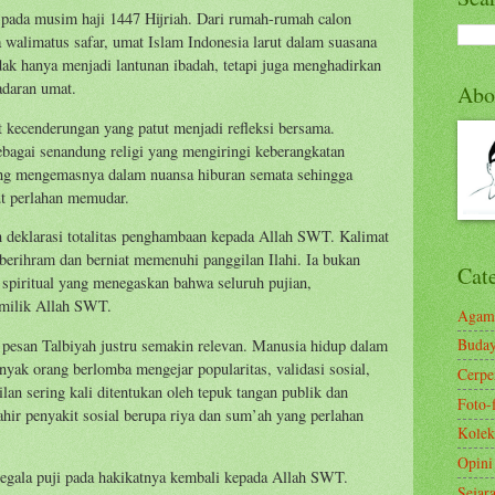
pada musim haji 1447 Hijriah. Dari rumah-rumah calon
 walimatus safar, umat Islam Indonesia larut dalam suasana
idak hanya menjadi lantunan ibadah, tetapi juga menghadirkan
adaran umat.
Abo
t kecenderungan yang patut menjadi refleksi bersama.
ebagai senandung religi yang mengiringi keberangkatan
yang mengemasnya dalam nuansa hiburan semata sehingga
ut perlahan memudar.
n deklarasi totalitas penghambaan kepada Allah SWT. Kalimat
 berihram dan berniat memenuhi panggilan Ilahi. Ia bukan
Cat
r spiritual yang menegaskan bahwa seluruh pujian,
 milik Allah SWT.
Agam
Buda
 pesan Talbiyah justru semakin relevan. Manusia hidup dalam
yak orang berlomba mengejar popularitas, validasi sosial,
Cerp
lan sering kali ditentukan oleh tepuk tangan publik dan
Foto-
ahir penyakit sosial berupa riya dan sum’ah yang perlahan
Kolek
Opini
egala puji pada hakikatnya kembali kepada Allah SWT.
Sejar