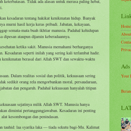
 keterbatasan. Tidak ada alasan untuk merasa paling hebat,
i.
Link
rkan kesadaran tentang hakikat kenikmatan hidup. Banyak
ya murni hasil kerja keras pribadi. Jabatan, kekayaan,
Home
ggap semata-mata buah ikhtiar manusia. Padahal kehidupan
Abou
sa dipesan ataupun dijamin keberadaannya.
Conta
kesehatan ketika sakit. Manusia memahami berharganya
Priva
 Kesadaran seperti inilah yang sering kali terlambat hadir.
h kenikmatan berasal dari Allah SWT dan sewaktu-waktu
Ads
saan. Dalam realitas sosial dan politik, kekuasaan sering
Your 
ak sedikit orang rela mengorbankan moral, persaudaraan,
batan dan pengaruh. Padahal kekuasaan hanyalah titipan
Beran
kekuasaan sejatinya milik Allah SWT. Manusia hanya
LAT
akan dimintai pertanggungjawaban. Kesadaran ini penting
i alat kesombongan dan penindasan.
n tauhid: laa syarika laka — tiada sekutu bagi-Mu. Kalimat