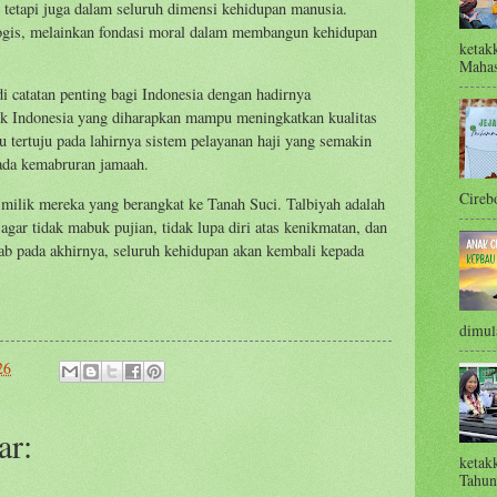
, tetapi juga dalam seluruh dimensi kehidupan manusia.
logis, melainkan fondasi moral dalam membangun kehidupan
ketak
Mahas
 catatan penting bagi Indonesia dengan hadirnya
k Indonesia yang diharapkan mampu meningkatkan kualitas
u tertuju pada lahirnya sistem pelayanan haji yang semakin
pada kemabruran jamaah.
Cirebo
 milik mereka yang berangkat ke Tanah Suci. Talbiyah adalah
agar tidak mabuk pujian, tidak lupa diri atas kenikmatan, dan
b pada akhirnya, seluruh kehidupan akan kembali kepada
dimula
26
ar:
ketak
Tahun 