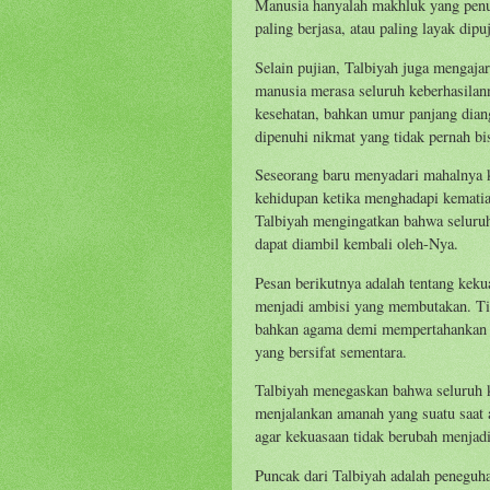
Manusia hanyalah makhluk yang penuh
paling berjasa, atau paling layak dipuj
Selain pujian, Talbiyah juga mengaja
manusia merasa seluruh keberhasilann
kesehatan, bahkan umur panjang dian
dipenuhi nikmat yang tidak pernah bi
Seseorang baru menyadari mahalnya 
kehidupan ketika menghadapi kematian.
Talbiyah mengingatkan bahwa seluru
dapat diambil kembali oleh-Nya.
Pesan berikutnya adalah tentang kekua
menjadi ambisi yang membutakan. Tid
bahkan agama demi mempertahankan ja
yang bersifat sementara.
Talbiyah menegaskan bahwa seluruh 
menjalankan amanah yang suatu saat 
agar kekuasaan tidak berubah menjad
Puncak dari Talbiyah adalah peneguha