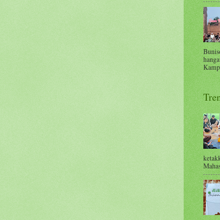
Bunis
hanga
Kampu
Tre
ketak
Mahas