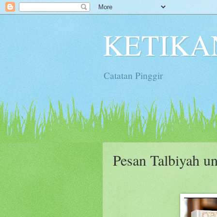
KETIKA
Catatan Pinggir
Pesan Talbiyah u