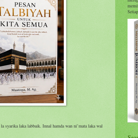
memil
Setiap 
la syarika laka labbaik. Innal hamda wan ni’mata laka wal
Sea