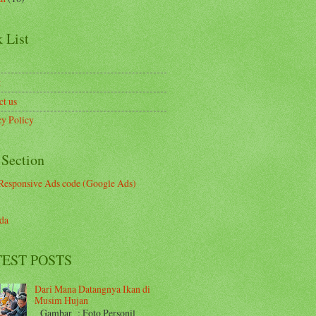
 List
t
ct us
cy Policy
 Section
Responsive Ads code (Google Ads)
da
EST POSTS
Dari Mana Datangnya Ikan di
Musim Hujan
Gambar : Foto Personil