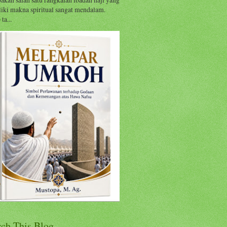
iki makna spiritual sangat mendalam.
ta...
rch This Blog