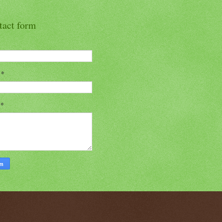
tact form
l
*
n
*