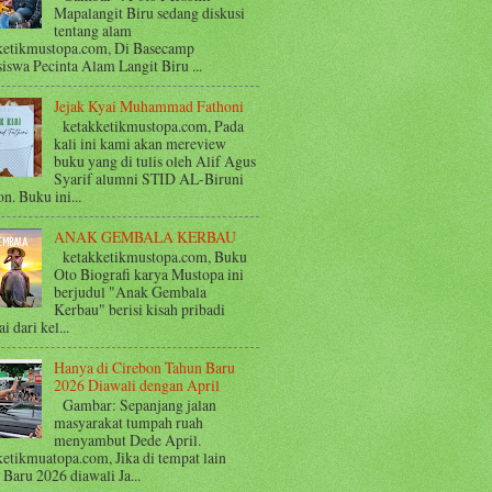
Mapalangit Biru sedang diskusi
tentang alam
ketikmustopa.com, Di Basecamp
iswa Pecinta Alam Langit Biru ...
Jejak Kyai Muhammad Fathoni
ketakketikmustopa.com, Pada
kali ini kami akan mereview
buku yang di tulis oleh Alif Agus
Syarif alumni STID AL-Biruni
n. Buku ini...
ANAK GEMBALA KERBAU
ketakketikmustopa.com, Buku
Oto Biografi karya Mustopa ini
berjudul "Anak Gembala
Kerbau" berisi kisah pribadi
i dari kel...
Hanya di Cirebon Tahun Baru
2026 Diawali dengan April
Gambar: Sepanjang jalan
masyarakat tumpah ruah
menyambut Dede April.
ketikmuatopa.com, Jika di tempat lain
Baru 2026 diawali Ja...