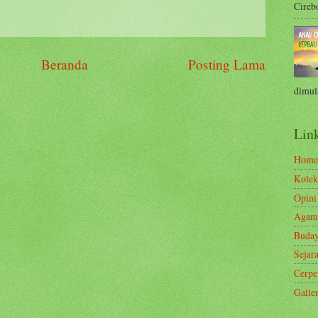
Cirebo
Beranda
Posting Lama
dimula
Link
Home
Kolek
Opini
Agam
Buda
Sejar
Cerp
Galle