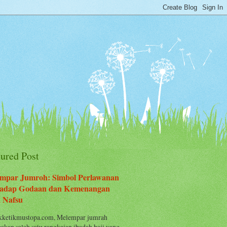
tured Post
mpar Jumroh: Simbol Perlawanan
adap Godaan dan Kemenangan
 Nafsu
ketikmustopa.com, Melempar jumrah
akan salah satu rangkaian ibadah haji yang