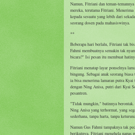
Namun, Fitriani dan teman-temannya
mereka, terutama Fitriani. Menerima
kepada sesuatu yang lebih dari sekada
seorang dosen pada mahasiswinya.
**
Beberapa hari berlalu, Fitriani tak b
Fahmi membuatnya semakin tak nyaman
bicara?" Isi pesan itu membuat hatin
Fitriani menatap layar ponselnya lam
bingung. Sebagai anak seorang biasa 
ia bisa menerima lamaran putra Kyai 
dengan Ning Anisa, putri dari Kyai S
pesantren.
"Tidak mungkin," batinnya berontak. 
Ning Anisa yang terhormat, yang sega
sederhana, tanpa harta, tanpa keturun
Namun Gus Fahmi tampaknya tak pedu
berikutnya. Fitriani menghela napas 