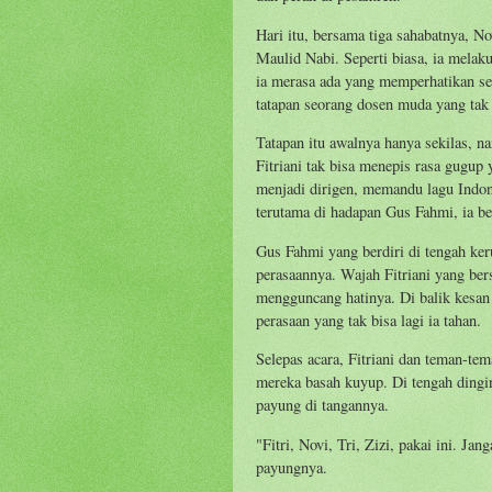
Hari itu, bersama tiga sahabatnya, Nov
Maulid Nabi. Seperti biasa, ia mela
ia merasa ada yang memperhatikan se
tatapan seorang dosen muda yang tak
Tatapan itu awalnya hanya sekilas, 
Fitriani tak bisa menepis rasa gugup
menjadi dirigen, memandu lagu Indon
terutama di hadapan Gus Fahmi, ia be
Gus Fahmi yang berdiri di tengah k
perasaannya. Wajah Fitriani yang be
mengguncang hatinya. Di balik kesan 
perasaan yang tak bisa lagi ia tahan.
Selepas acara, Fitriani dan teman-te
mereka basah kuyup. Di tengah dingi
payung di tangannya.
"Fitri, Novi, Tri, Zizi, pakai ini. J
payungnya.