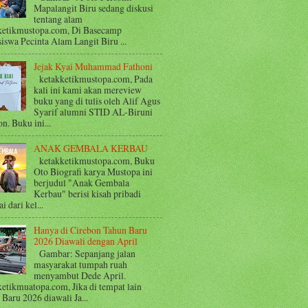
Mapalangit Biru sedang diskusi
tentang alam
ketikmustopa.com, Di Basecamp
iswa Pecinta Alam Langit Biru ...
Jejak Kyai Muhammad Fathoni
ketakketikmustopa.com, Pada
kali ini kami akan mereview
buku yang di tulis oleh Alif Agus
Syarif alumni STID AL-Biruni
n. Buku ini...
ANAK GEMBALA KERBAU
ketakketikmustopa.com, Buku
Oto Biografi karya Mustopa ini
berjudul "Anak Gembala
Kerbau" berisi kisah pribadi
i dari kel...
Hanya di Cirebon Tahun Baru
2026 Diawali dengan April
Gambar: Sepanjang jalan
masyarakat tumpah ruah
menyambut Dede April.
ketikmuatopa.com, Jika di tempat lain
Baru 2026 diawali Ja...