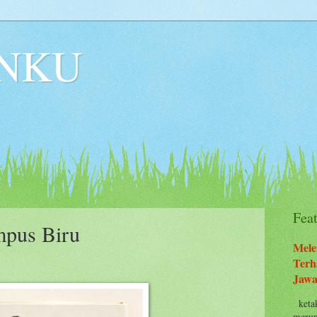
NKU
Fea
mpus Biru
Mele
Terh
Jawa
ketak
merup