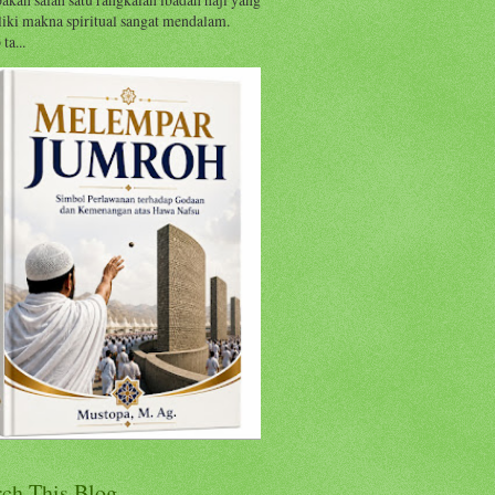
iki makna spiritual sangat mendalam.
ta...
rch This Blog