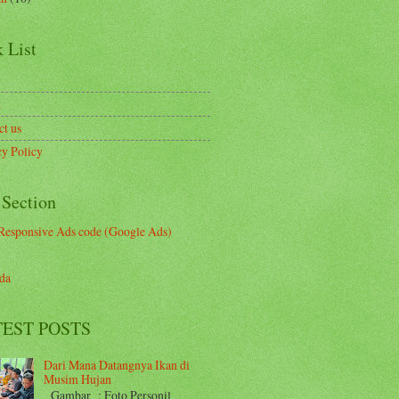
 List
t
ct us
cy Policy
 Section
Responsive Ads code (Google Ads)
da
EST POSTS
Dari Mana Datangnya Ikan di
Musim Hujan
Gambar : Foto Personil