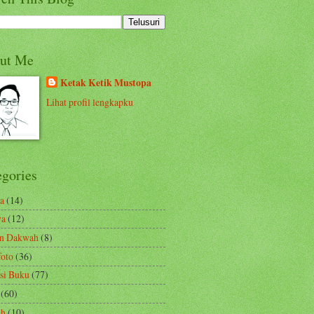
ut Me
Ketak Ketik Mustopa
Lihat profil lengkapku
egories
a
(14)
ya
(12)
en Dakwah
(8)
foto
(36)
si Buku
(77)
(60)
ah
(10)