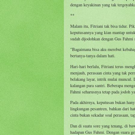
dengan keyakinan yang tak tergoyahk
**
Malam itu, Fitriani tak bisa tidur. P
keputusannya yang kian mantap untuk
sudah dijodohkan dengan Gus Fahmi 
"Bagaimana bisa aku merebut kebahag
bertanya-tanya dalam hati.
Hari-hari berlalu, Fitriani terus me
menjauh, perasaan cinta yang tak per
belakang layar, intrik mulai muncul
kalangan para santri. Beberapa menga
Fahmi seharusnya tetap pada jodoh ya
Pada akhirnya, keputusan bukan hanya 
lingkungan pesantren, bahkan dari hat
cinta bukan sekadar soal perasaan, ta
Dan di suatu sore yang tenang, di baw
hadapan Gus Fahmi. Dengan suara geme