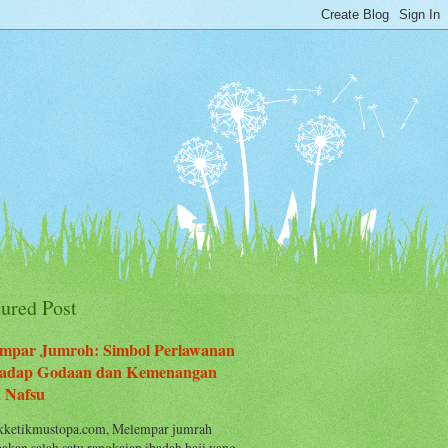
tured Post
mpar Jumroh: Simbol Perlawanan
adap Godaan dan Kemenangan
 Nafsu
ketikmustopa.com, Melempar jumrah
akan salah satu rangkaian ibadah haji yang