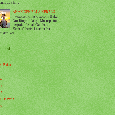
n. Buku ini...
ANAK GEMBALA KERBAU
ketakketikmustopa.com, Buku
Oto Biografi karya Mustopa ini
berjudul "Anak Gembala
Kerbau" berisi kisah pribadi
i dari kel...
 List
si Buku
a
ya
ah
en Dakwah
ry