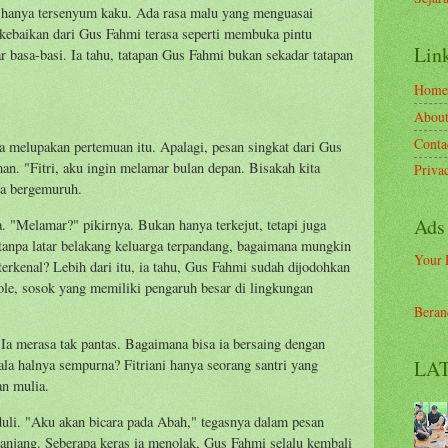
 hanya tersenyum kaku. Ada rasa malu yang menguasai
 kebaikan dari Gus Fahmi terasa seperti membuka pintu
Link
r basa-basi. Ia tahu, tatapan Gus Fahmi bukan sekadar tatapan
Home
Abou
Conta
isa melupakan pertemuan itu. Apalagi, pesan singkat dari Gus
. "Fitri, aku ingin melamar bulan depan. Bisakah kita
Priva
ya bergemuruh.
Ads
a. "Melamar?" pikirnya. Bukan hanya terkejut, tetapi juga
tanpa latar belakang keluarga terpandang, bagaimana mungkin
Your 
terkenal? Lebih dari itu, ia tahu, Gus Fahmi sudah dijodohkan
ole, sosok yang memiliki pengaruh besar di lingkungan
Beran
Ia merasa tak pantas. Bagaimana bisa ia bersaing dengan
LAT
la halnya sempurna? Fitriani hanya seorang santri yang
an mulia.
li. "Aku akan bicara pada Abah," tegasnya dalam pesan
panjang. Seberapa keras ia menolak, Gus Fahmi selalu kembali