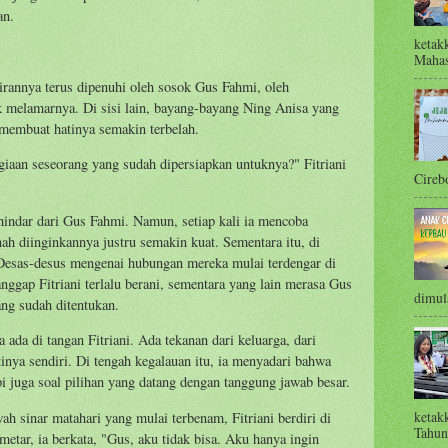
an.
ketak
Mahas
ikirannya terus dipenuhi oleh sosok Gus Fahmi, oleh
 melamarnya. Di sisi lain, bayang-bayang Ning Anisa yang
membuat hatinya semakin terbelah.
iaan seseorang yang sudah dipersiapkan untuknya?" Fitriani
Cirebo
nghindar dari Gus Fahmi. Namun, setiap kali ia mencoba
nah diinginkannya justru semakin kuat. Sementara itu, di
. Desas-desus mengenai hubungan mereka mulai terdengar di
nggap Fitriani terlalu berani, sementara yang lain merasa Gus
dimula
ng sudah ditentukan.
ada di tangan Fitriani. Ada tekanan dari keluarga, dari
inya sendiri. Di tengah kegalauan itu, ia menyadari bahwa
pi juga soal pilihan yang datang dengan tanggung jawab besar.
ketak
ah sinar matahari yang mulai terbenam, Fitriani berdiri di
Tahun 
tar, ia berkata, "Gus, aku tidak bisa. Aku hanya ingin