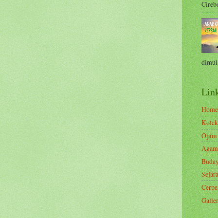
Cirebo
dimula
Link
Home
Kolek
Opini
Agam
Buda
Sejar
Cerp
Galle