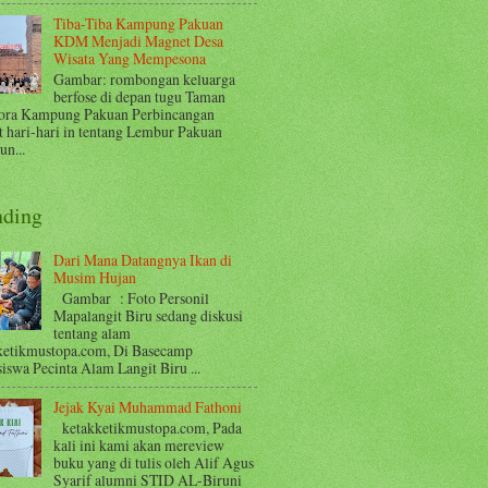
Tiba-Tiba Kampung Pakuan
KDM Menjadi Magnet Desa
Wisata Yang Mempesona
Gambar: rombongan keluarga
berfose di depan tugu Taman
ora Kampung Pakuan Perbincangan
t hari-hari in tentang Lembur Pakuan
n...
nding
Dari Mana Datangnya Ikan di
Musim Hujan
Gambar : Foto Personil
Mapalangit Biru sedang diskusi
tentang alam
ketikmustopa.com, Di Basecamp
iswa Pecinta Alam Langit Biru ...
Jejak Kyai Muhammad Fathoni
ketakketikmustopa.com, Pada
kali ini kami akan mereview
buku yang di tulis oleh Alif Agus
Syarif alumni STID AL-Biruni