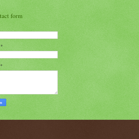
tact form
l
*
n
*