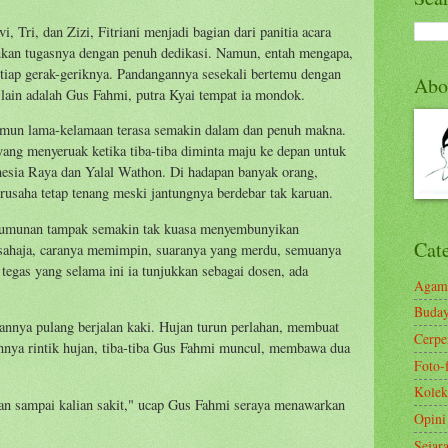
i, Tri, dan Zizi, Fitriani menjadi bagian dari panitia acara
kukan tugasnya dengan penuh dedikasi. Namun, entah mengapa,
tiap gerak-geriknya. Pandangannya sesekali bertemu dengan
Abo
 lain adalah Gus Fahmi, putra Kyai tempat ia mondok.
namun lama-kelamaan terasa semakin dalam dan penuh makna.
 yang menyeruak ketika tiba-tiba diminta maju ke depan untuk
esia Raya dan Yalal Wathon. Di hadapan banyak orang,
rusaha tetap tenang meski jantungnya berdebar tak karuan.
erumunan tampak semakin tak kuasa menyembunyikan
Cat
rsahaja, caranya memimpin, suaranya yang merdu, semuanya
tegas yang selama ini ia tunjukkan sebagai dosen, ada
Agam
Buda
mannya pulang berjalan kaki. Hujan turun perlahan, membuat
Cerp
nnya rintik hujan, tiba-tiba Gus Fahmi muncul, membawa dua
Foto-
Kolek
angan sampai kalian sakit," ucap Gus Fahmi seraya menawarkan
Opini
Sejar