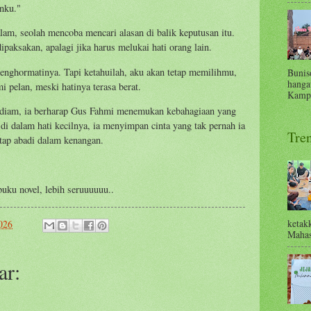
nku."
am, seolah mencoba mencari alasan di balik keputusan itu.
ipaksakan, apalagi jika harus melukai hati orang lain.
 menghormatinya. Tapi ketahuilah, aku akan tetap memilihmu,
Bunis
hanga
 pelan, meski hatinya terasa berat.
Kampu
 diam, ia berharap Gus Fahmi menemukan kebahagiaan yang
di dalam hati kecilnya, ia menyimpan cinta yang tak pernah ia
Tre
tap abadi dalam kenangan.
uku novel, lebih seruuuuuu..
ketak
2026
Mahas
ar: