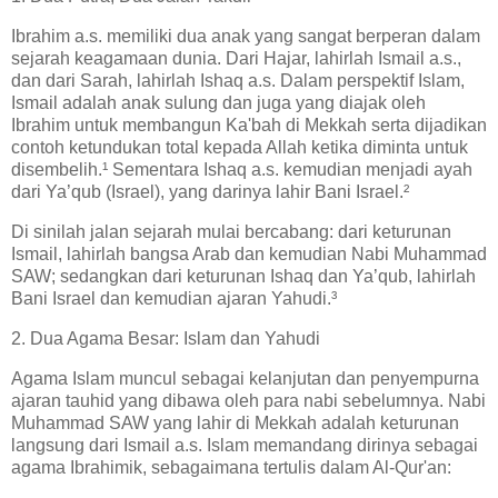
Ibrahim a.s. memiliki dua anak yang sangat berperan dalam
sejarah keagamaan dunia. Dari Hajar, lahirlah Ismail a.s.,
dan dari Sarah, lahirlah Ishaq a.s. Dalam perspektif Islam,
Ismail adalah anak sulung dan juga yang diajak oleh
Ibrahim untuk membangun Ka'bah di Mekkah serta dijadikan
contoh ketundukan total kepada Allah ketika diminta untuk
disembelih.¹ Sementara Ishaq a.s. kemudian menjadi ayah
dari Ya’qub (Israel), yang darinya lahir Bani Israel.²
Di sinilah jalan sejarah mulai bercabang: dari keturunan
Ismail, lahirlah bangsa Arab dan kemudian Nabi Muhammad
SAW; sedangkan dari keturunan Ishaq dan Ya’qub, lahirlah
Bani Israel dan kemudian ajaran Yahudi.³
2. Dua Agama Besar: Islam dan Yahudi
Agama Islam muncul sebagai kelanjutan dan penyempurna
ajaran tauhid yang dibawa oleh para nabi sebelumnya. Nabi
Muhammad SAW yang lahir di Mekkah adalah keturunan
langsung dari Ismail a.s. Islam memandang dirinya sebagai
agama Ibrahimik, sebagaimana tertulis dalam Al-Qur'an: