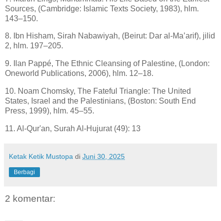
Sources, (Cambridge: Islamic Texts Society, 1983), hlm.
143–150.
8. Ibn Hisham, Sirah Nabawiyah, (Beirut: Dar al-Ma’arif), jilid
2, hlm. 197–205.
9. Ilan Pappé, The Ethnic Cleansing of Palestine, (London:
Oneworld Publications, 2006), hlm. 12–18.
10. Noam Chomsky, The Fateful Triangle: The United
States, Israel and the Palestinians, (Boston: South End
Press, 1999), hlm. 45–55.
11. Al-Qur'an, Surah Al-Hujurat (49): 13
Ketak Ketik Mustopa
di
Juni 30, 2025
Berbagi
2 komentar: