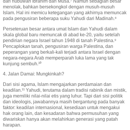
dari nubuwah Ibrahim dan Musa.⁷ Namun sebagian besar
menolak, bahkan bersekongkol dengan musuh-musuh
Islam. Hal ini memicu ketegangan yang akhirnya memuncak
pada pengusiran beberapa suku Yahudi dari Madinah.⁸
Perseteruan besar antara umat Islam dan Yahudi dalam
skala global baru memuncak di abad ke-20, yaitu setelah
pendirian negara Israel tahun 1948 di tanah Palestina.⁹
Pencaplokan tanah, pengusiran warga Palestina, dan
peperangan yang berkali-kali terjadi antara Israel dengan
negara-negara Arab memperparah luka lama yang tak
kunjung sembuh.¹⁰
4. Jalan Damai: Mungkinkah?
Dari sisi agama, Islam mengajarkan perdamaian dan
keadilan.¹¹ Yahudi, terutama dalam tradisi rabinik dan mistik,
juga memiliki nilai-nilai etis yang luhur. Tapi dari sisi politik
dan ideologis, jawabannya masih bergantung pada banyak
faktor: keadilan internasional, kesediaan untuk mengakui
hak orang lain, dan kesadaran bahwa permusuhan yang
diwariskan hanya akan melahirkan generasi yang patah
harapan.