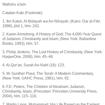
Wallohu a'lam
Catatan Kaki (Footnote):
1. Ibn Katsir, Al-Bidayah wa An-Nihayah, (Kairo: Dar al-Fikr,
1998), jilid 1, hlm. 242.
2. Karen Armstrong, A History of God: The 4,000-Year Quest
of Judaism, Christianity and Islam, (New York: Ballantine
Books, 1993), hlm. 57.
3. Philip Jenkins, The Lost History of Christianity, (New York:
HarperOne, 2008), hlm. 45–46.
4. Al-Qur'an, Surah An-Nahl (16): 123.
5. W. Gunther Plaut, The Torah: A Modern Commentary,
(New York: UAHC Press, 1981), hlm. 92.
6. F.E. Peters, The Children of Abraham: Judaism,
Christianity, Islam, (Princeton: Princeton University Press,
2004), hlm. 115–116.
7. Martin Lings, Muhammad: His Life Based on the Earliest