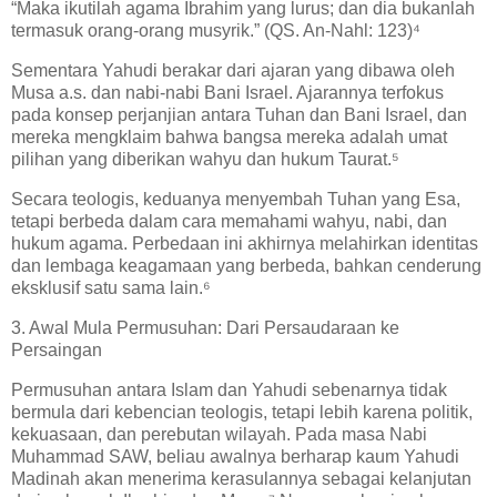
“Maka ikutilah agama Ibrahim yang lurus; dan dia bukanlah
termasuk orang-orang musyrik.” (QS. An-Nahl: 123)⁴
Sementara Yahudi berakar dari ajaran yang dibawa oleh
Musa a.s. dan nabi-nabi Bani Israel. Ajarannya terfokus
pada konsep perjanjian antara Tuhan dan Bani Israel, dan
mereka mengklaim bahwa bangsa mereka adalah umat
pilihan yang diberikan wahyu dan hukum Taurat.⁵
Secara teologis, keduanya menyembah Tuhan yang Esa,
tetapi berbeda dalam cara memahami wahyu, nabi, dan
hukum agama. Perbedaan ini akhirnya melahirkan identitas
dan lembaga keagamaan yang berbeda, bahkan cenderung
eksklusif satu sama lain.⁶
3. Awal Mula Permusuhan: Dari Persaudaraan ke
Persaingan
Permusuhan antara Islam dan Yahudi sebenarnya tidak
bermula dari kebencian teologis, tetapi lebih karena politik,
kekuasaan, dan perebutan wilayah. Pada masa Nabi
Muhammad SAW, beliau awalnya berharap kaum Yahudi
Madinah akan menerima kerasulannya sebagai kelanjutan