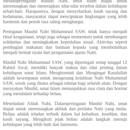
Melaluiperingatan Maulid Nabi, umat Islam diajak untuk
merenungkan dan menerapkan nilai-nilai tersebut dalam kehidupan
sehari-hari. Harapannya, dengan menyebarkan kasih sayang dan
kedamaian, masyarakat dapat menciptakan lingkungan yang lebih
harmonis dan penuh rasa saling menghargai.
Peringatan Maulid Nabi Muhammad SAW. tidak hanya menjadi
ritual keagamaan, tetapi juga sebagai momentum untuk membangun
solidaritas dan meningkatkan kepedulian sosial. Aktivitas seperti
pembagian makanan dan bantuan kepada yang membutuhkan
menjadi bentuk nyata dari pengamalan ajaran Nabi.
Maulid Nabi Muhammad SAW, yang diperingati setiap tanggal 12
Rabiul Awal, memiliki banyak makna dan nilai penting dalam
kehidupan umat Islam, Menghormati dan Mengingat Rasulullah
adalah kesempatan untuk mengenang kelahiran Nabi Muhammad
SAW, sosok yang diutus sebagai rahmat bagi seluruh alam. Dengan
merayakan Maulid, umat Islam menunjukkan rasa cinta dan hormat
yang mendalam terhadap beliau.
Meneladani Ahlak Nabi, Dalamperingatan Maulid Nabi, umat
diajak untuk merenungkan akhlak dan perilaku Nabi yang mulia.
Beliau adalah teladan terbaik dalam hal kebaikan, keadilan, dan
kasih sayang. Mengikuti jejak beliau adalah langkah menuju
kehidupan yang lebih baik dan harmonis.